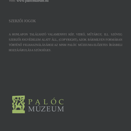
Web:
www.palocmuzeum.hu
SZERZŐI JOGOK
A HONLAPON TALÁLHATÓ VALAMENNYI KÉP, VIDEÓ, MŰTÁRGY, ILL. SZÖVEG
SZERZŐI JOGVÉDELEM ALATT ÁLL, (COPYRIGHT), AZOK BÁRMILYEN FORMÁBAN
TÖRTÉNŐ FELHASZNÁLÁSÁHOZ AZ MNM PALÓC MÚZEUMA ELŐZETES ÍRÁSBELI
HOZZÁJÁRULÁSA SZÜKSÉGES.