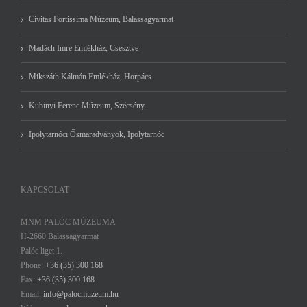
Civitas Fortissima Múzeum, Balassagyarmat
Madách Imre Emlékház, Csesztve
Mikszáth Kálmán Emlékház, Horpács
Kubinyi Ferenc Múzeum, Szécsény
Ipolytarnóci Ősmaradványok, Ipolytarnóc
KAPCSOLAT
MNM PALÓC MÚZEUMA
H-2660 Balassagyarmat
Palóc liget 1.
Phone:
+36 (35) 300 168
Fax:
+36 (35) 300 168
Email:
info@palocmuzeum.hu