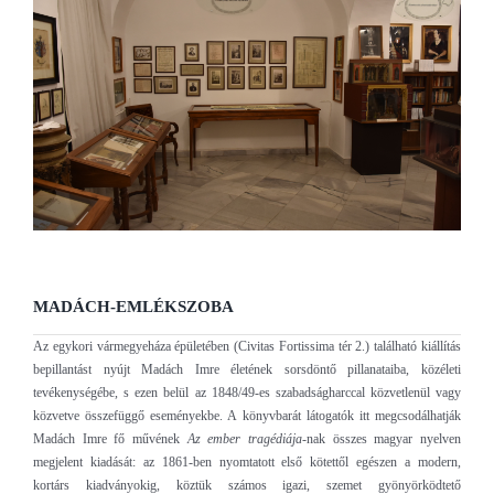
MADÁCH-EMLÉKSZOBA
Az egykori vármegyeháza épületében (Civitas Fortissima tér 2.) található kiállítás
bepillantást nyújt Madách Imre életének sorsdöntő pillanataiba, közéleti
tevékenységébe, s ezen belül az 1848/49-es szabadságharccal közvetlenül vagy
közvetve összefüggő eseményekbe. A könyvbarát látogatók itt megcsodálhatják
Madách Imre fő művének
Az ember tragédiája-
nak összes magyar nyelven
megjelent kiadását: az 1861-ben nyomtatott első kötettől egészen a modern,
kortárs kiadványokig, köztük számos igazi, szemet gyönyörködtető