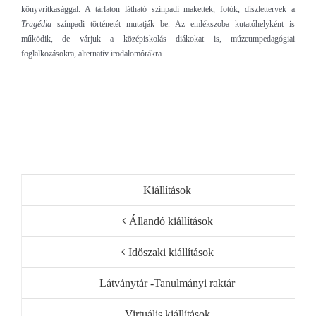
könyvritkasággal. A tárlaton látható színpadi makettek, fotók, díszlettervek a
Tragédia
színpadi történetét mutatják be. Az emlékszoba kutatóhelyként is
működik, de várjuk a középiskolás diákokat is, múzeumpedagógiai
foglalkozásokra, alternatív irodalomórákra.
Kiállítások
Állandó kiállítások
Időszaki kiállítások
Látványtár -Tanulmányi raktár
Virtuális kiállítások