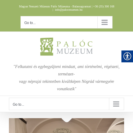
Skip
Magyar Nemzeti Múzeum Palóc Múzeuma - Balassagyarmat | +36 (35) 300 168
to
|
info@palocmuzeum.hu
content
Go to...
"Felkutatni és egybegyűjteni mindazt, ami történelmi, régészeti,
természet-
vagy néprajzi tekintetben kiváltképen Nógrád vármegyére
vonatkozik"
Go to...