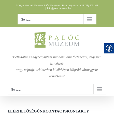
Skip
Magyar Nemzeti Múzeum Palóc Múzeuma - Balassagyarmat | +36 (35) 300 168
to
|
info@palocmuzeum.hu
content
Go to...
"Felkutatni és egybegyűjteni mindazt, ami történelmi, régészeti,
természet-
vagy néprajzi tekintetben kiváltképen Nógrád vármegyére
vonatkozik"
Go to...
ELÉRHETŐSÉGÜNK
CONTACTS
KONTAKTY