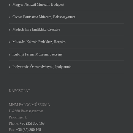
Magyar Nemzeti Múzeum, Budapest
Civitas Fortissima Múzeum, Balassagyarmat
Madách Imre Emlékház, Csesztve
Mikszáth Kálmán Emlékház, Horpács
Kubinyi Ferenc Múzeum, Szécsény
Ipolytarnóci Ősmaradványok, Ipolytarnóc
KAPCSOLAT
MNM PALÓC MÚZEUMA
H-2660 Balassagyarmat
Palóc liget 1.
Phone:
+36 (35) 300 168
Fax:
+36 (35) 300 168