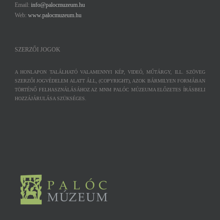
Email:
info@palocmuzeum.hu
Web:
www.palocmuzeum.hu
SZERZŐI JOGOK
A HONLAPON TALÁLHATÓ VALAMENNYI KÉP, VIDEÓ, MŰTÁRGY, ILL. SZÖVEG
SZERZŐI JOGVÉDELEM ALATT ÁLL, (COPYRIGHT), AZOK BÁRMILYEN FORMÁBAN
TÖRTÉNŐ FELHASZNÁLÁSÁHOZ AZ MNM PALÓC MÚZEUMA ELŐZETES ÍRÁSBELI
HOZZÁJÁRULÁSA SZÜKSÉGES.