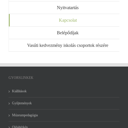
Nyitvatartás
Kapcsolat
Belépődíjak
Vasúti kedvezmény iskolás csoportok részére
GYORSLINKEK
Kiállítások
Gyűjtemények
Múzeumpedagógia
Oldaltérkép