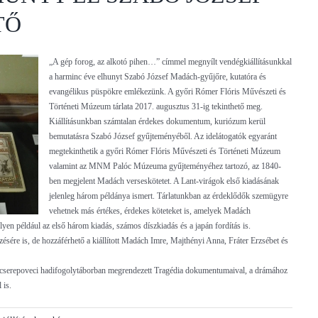
TŐ
„A gép forog, az alkotó pihen…” címmel megnyílt vendégkiállításunkkal
a harminc éve elhunyt Szabó József Madách-gyűjőre, kutatóra és
evangélikus püspökre emlékezünk. A győri Rómer Flóris Művészeti és
Történeti Múzeum tárlata 2017. augusztus 31-ig tekinthető meg.
Kiállításunkban számtalan érdekes dokumentum, kuriózum kerül
bemutatásra Szabó József gyűjteményéből. Az idelátogatók egyaránt
megtekinthetik a győri Rómer Flóris Művészeti és Történeti Múzeum
valamint az MNM Palóc Múzeuma gyűjteményéhez tartozó, az 1840-
ben megjelent Madách verseskötetet. A Lant-virágok első kiadásának
jelenleg három példánya ismert. Tárlatunkban az érdeklődők szemügyre
vehetnek más értékes, érdekes köteteket is, amelyek Madách
en például az első három kiadás, számos díszkiadás és a japán fordítás is.
szésére is, de hozzáférhető a kiállított Madách Imre, Majthényi Anna, Fráter Erzsébet és
cserepoveci hadifogolytáborban megrendezett Tragédia dokumentumaival, a drámához
 is.