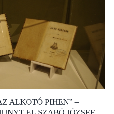
AZ ALKOTÓ PIHEN” –
UNYT EL SZABÓ JÓZSEF