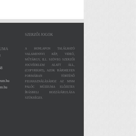
festőművész
Petróczy Gyula
kiállítása
festőművész életmű-
kiállítása
SZERZŐI JOGOK
EUMA
A HONLAPON TALÁLHATÓ
VALAMENNYI KÉP, VIDEÓ,
t
MŰTÁRGY, ILL. SZÖVEG SZERZŐI
JOGVÉDELEM ALATT ÁLL,
68
(COPYRIGHT), AZOK BÁRMILYEN
FORMÁBAN TÖRTÉNŐ
eum.hu
FELHASZNÁLÁSÁHOZ AZ MNM
m.hu
PALÓC MÚZEUMA ELŐZETES
ÍRÁSBELI HOZZÁJÁRULÁSA
SZÜKSÉGES.