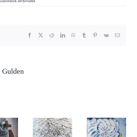
kiállítások archívuma
Facebook
X
Reddit
LinkedIn
WhatsApp
Tumblr
Pinterest
Vk
Email
 Gulden
Gedeon Hajnalka
Földi Péter és Földi
PÉNZES GÉZA
grafikusművész és