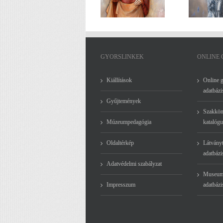
KÉPZŐMŰVÉSZ
festőművész
ÉLETMŰ-
kiállítása
KIÁLLÍTÁSA
GYORSLINKEK
ONLINE
Kiállítások
Online 
adatbázi
Gyűjtemények
Szakkön
Múzeumpedagógia
katalógu
Oldaltérkép
Látványt
adatbázi
Adatvédelmi szabályzat
Museum
Impresszum
adatbázi