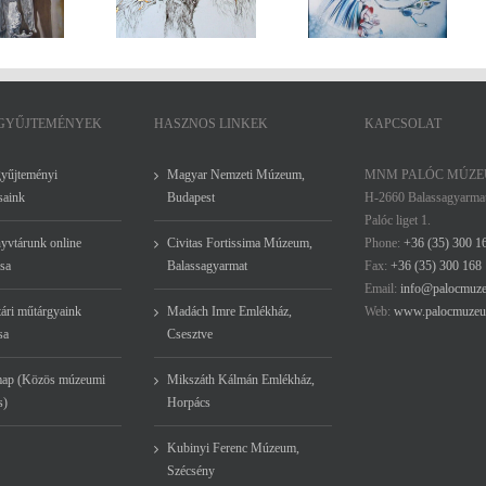
Gergely
KÉPZŐMŰVÉSZ
Petróczy Gyula
festőművészek
ÉLETMŰ-
festőművész életmű-
kiállítása
KIÁLLÍTÁSA
kiállítása
 GYŰJTEMÉNYEK
HASZNOS LINKEK
KAPCSOLAT
gyűjteményi
Magyar Nemzeti Múzeum,
MNM PALÓC MÚZ
saink
Budapest
H-2660 Balassagyarma
Palóc liget 1.
yvtárunk online
Civitas Fortissima Múzeum,
Phone:
+36 (35) 300 1
sa
Balassagyarmat
Fax:
+36 (35) 300 168
Email:
info@palocmuz
ári műtárgyaink
Madách Imre Emlékház,
Web:
www.palocmuzeu
sa
Csesztve
ap (Közös múzeumi
Mikszáth Kálmán Emlékház,
s)
Horpács
Kubinyi Ferenc Múzeum,
Szécsény