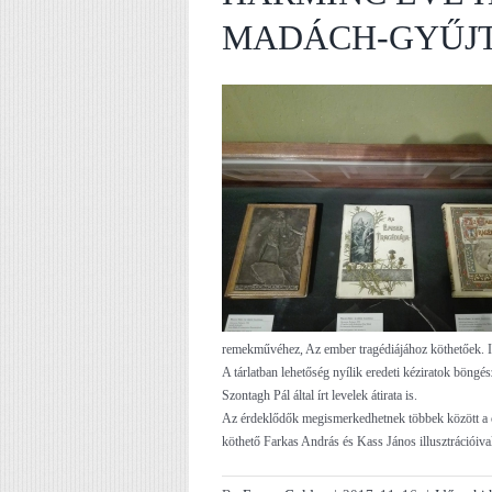
MADÁCH-GYŰJ
remekművéhez, Az ember tragédiájához köthetőek. Ily
A tárlatban lehetőség nyílik eredeti kéziratok böngé
Szontagh Pál által írt levelek átirata is.
Az érdeklődők megismerkedhetnek többek között a 
köthető Farkas András és Kass János illusztrációival