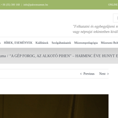
 +36 (35) 300 168
|
info@palocmuzeum.hu
ONLIN
"Felkutatni és egybegyűjteni m
vagy néprajzi tekintetben kiv
k
HÍREK, ESEMÉNYEK
Kiállítások
Szolgáltatásaink
Múzeumpedagógia
Múzeumi Bol
vuma
“A GÉP FOROG, AZ ALKOTÓ PIHEN” – HARMINC ÉVE HUNYT
Previous
Next