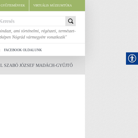
E GYŰJTEMÉNYEK
VIRTUÁLIS MÚZEUMTÚRA
indazt, ami történelmi, régészeti, természet-
áltképen Nógrád vármegyére vonatkozik"
t
FACEBOOK OLDALUNK
 EL SZABÓ JÓZSEF MADÁCH-GYŰJTŐ