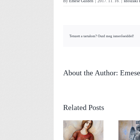
By
Emese Gulden
|
2017. 11. 16.
|
Időszaki 
Tetszett a tartalom? Oszd meg ismerőseiddel!
About the Author:
Emese
Related Posts
PÉNZES GÉZA
Cene Gál István