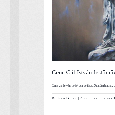
Cene Gál István festőműv
Cene gál István 1969-ben született Salgótarjánban, Ce
By
Emese Gulden
|
2022. 06. 22.
|
Időszaki 