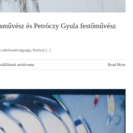
sművész és Petróczy Gyula festőművész
 művészetét nagyapja, Petróczy [...]
kiállítások archívuma
Read More