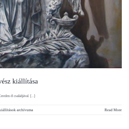
ész kiállítása
reden él családjával. [...]
kiállítások archívuma
Read More