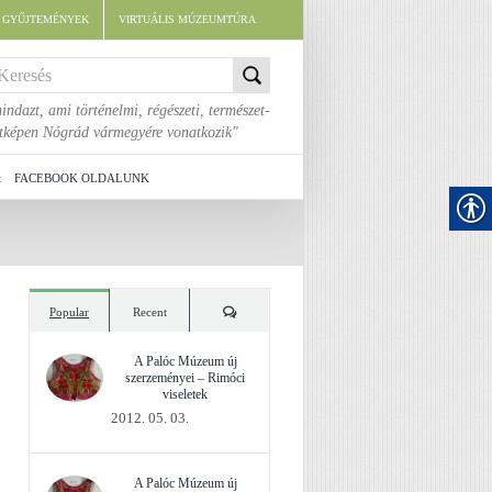
E GYŰJTEMÉNYEK
VIRTUÁLIS MÚZEUMTÚRA
indazt, ami történelmi, régészeti, természet-
áltképen Nógrád vármegyére vonatkozik"
t
FACEBOOK OLDALUNK
Comments
Popular
Recent
A Palóc Múzeum új
szerzeményei – Rimóci
viseletek
2012. 05. 03.
A Palóc Múzeum új