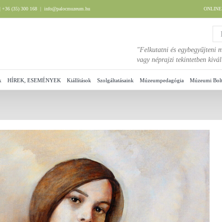
 +36 (35) 300 168
|
info@palocmuzeum.hu
ONLIN
"Felkutatni és egybegyűjteni m
vagy néprajzi tekintetben kiv
k
HÍREK, ESEMÉNYEK
Kiállítások
Szolgáltatásaink
Múzeumpedagógia
Múzeumi Bol