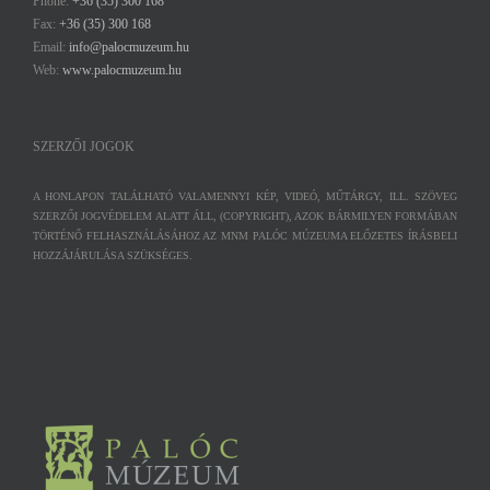
Phone:
+36 (35) 300 168
Fax:
+36 (35) 300 168
Email:
info@palocmuzeum.hu
Web:
www.palocmuzeum.hu
SZERZŐI JOGOK
A HONLAPON TALÁLHATÓ VALAMENNYI KÉP, VIDEÓ, MŰTÁRGY, ILL. SZÖVEG
SZERZŐI JOGVÉDELEM ALATT ÁLL, (COPYRIGHT), AZOK BÁRMILYEN FORMÁBAN
TÖRTÉNŐ FELHASZNÁLÁSÁHOZ AZ MNM PALÓC MÚZEUMA ELŐZETES ÍRÁSBELI
HOZZÁJÁRULÁSA SZÜKSÉGES.