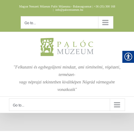
Skip
Magyar Nemzeti Múzeum Palóc Múzeuma - Balassagyarmat | +36 (35) 300 168
to
|
info@palocmuzeum.hu
content
Go to...
"Felkutatni és egybegyűjteni mindazt, ami történelmi, régészeti,
természet-
vagy néprajzi tekintetben kiváltképen Nógrád vármegyére
vonatkozik"
Go to...