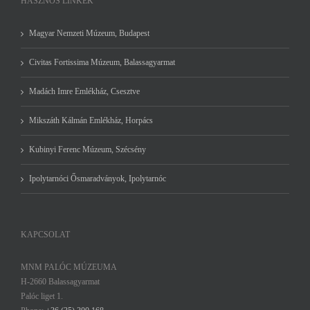
HASZNOS LINKEK
Magyar Nemzeti Múzeum, Budapest
Civitas Fortissima Múzeum, Balassagyarmat
Madách Imre Emlékház, Csesztve
Mikszáth Kálmán Emlékház, Horpács
Kubinyi Ferenc Múzeum, Szécsény
Ipolytarnóci Ősmaradványok, Ipolytarnóc
KAPCSOLAT
MNM PALÓC MÚZEUMA
H-2660 Balassagyarmat
Palóc liget 1.