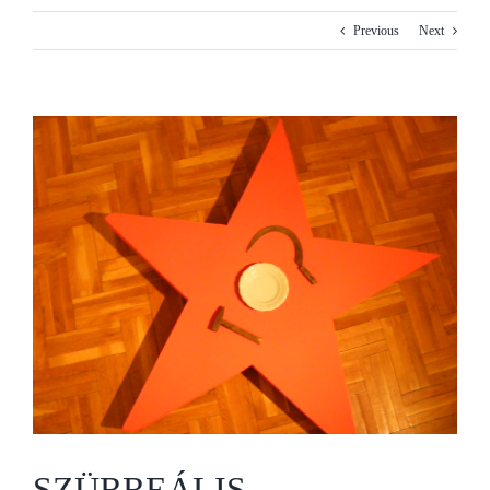
Previous
Next
View
Larger
Image
SZÜRREÁLIS