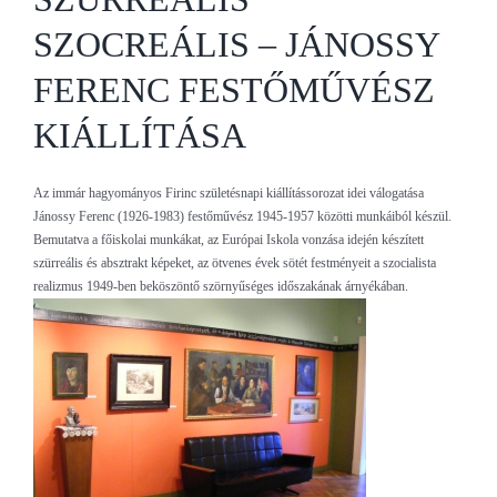
SZOCREÁLIS – JÁNOSSY
FERENC FESTŐMŰVÉSZ
KIÁLLÍTÁSA
Az immár hagyományos Firinc születésnapi kiállítássorozat idei válogatása
Jánossy Ferenc (1926-1983) festőművész 1945-1957 közötti munkáiból készül.
Bemutatva a főiskolai munkákat, az Európai Iskola vonzása idején készített
szürreális és absztrakt képeket, az ötvenes évek sötét festményeit a szocialista
realizmus 1949-ben beköszöntő szörnyűséges időszakának árnyékában.