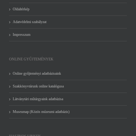
Oldaltérkép
Adatvédelmi szabályzat
Impresszum
ONLINE GYŰJTEMÉNYEK
Online gyűjteményi adatbázisaink
Szakkönyvtárunk online katalógusa
Látványtári műtárgyaink adatbázisa
Museumap (Közös múzeumi adatbázis)