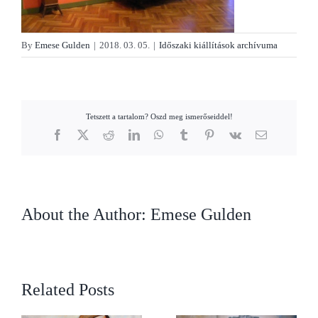
By
Emese Gulden
|
2018. 03. 05.
|
Időszaki kiállítások archívuma
Tetszett a tartalom? Oszd meg ismerőseiddel!
Facebook
X
Reddit
LinkedIn
WhatsApp
Tumblr
Pinterest
Vk
Email
About the Author:
Emese Gulden
Related Posts