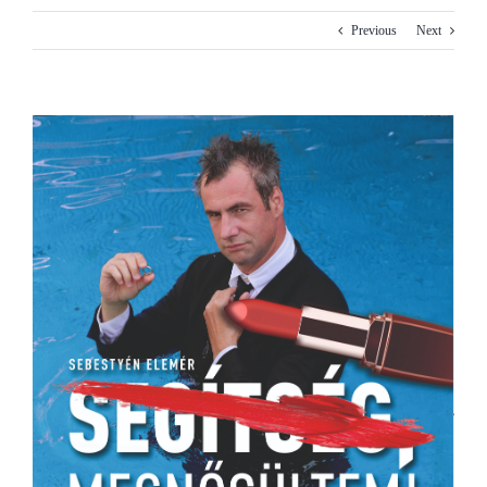
Previous
Next
View
Larger
Image