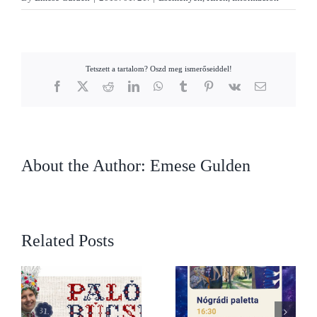
Tetszett a tartalom? Oszd meg ismerőseiddel!
Facebook
X
Reddit
LinkedIn
WhatsApp
Tumblr
Pinterest
Vk
Email
About the Author:
Emese Gulden
Related Posts
Nógrádi paletta – Dr.
éje
Csordás Pál