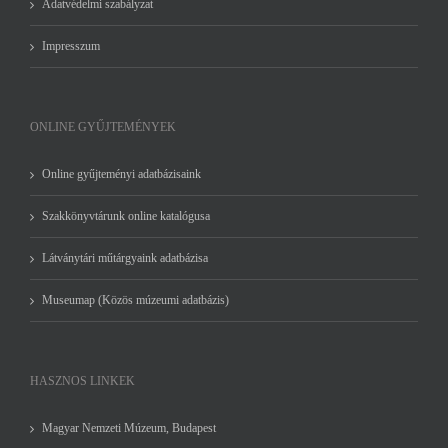
Adatvédelmi szabályzat
Impresszum
ONLINE GYŰJTEMÉNYEK
Online gyűjteményi adatbázisaink
Szakkönyvtárunk online katalógusa
Látványtári műtárgyaink adatbázisa
Museumap (Közös múzeumi adatbázis)
HASZNOS LINKEK
Magyar Nemzeti Múzeum, Budapest