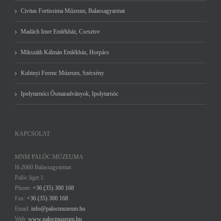
Civitas Fortissima Múzeum, Balassagyarmat
Madách Imre Emlékház, Csesztve
Mikszáth Kálmán Emlékház, Horpács
Kubinyi Ferenc Múzeum, Szécsény
Ipolytarnóci Ősmaradványok, Ipolytarnóc
KAPCSOLAT
MNM PALÓC MÚZEUMA
H-2660 Balassagyarmat
Palóc liget 1.
Phone:
+36 (35) 300 168
Fax:
+36 (35) 300 168
Email:
info@palocmuzeum.hu
Web:
www.palocmuzeum.hu