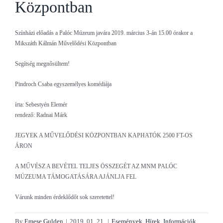
Központban
Színházi előadás a Palóc Múzeum javára 2019. március 3-án 15.00 órakor a
Mikszáth Kálmán Művelődési Központban
Segítség megnősültem!
Pindroch Csaba egyszemélyes komédiája
írta: Sebestyén Elemér
rendező: Radnai Márk
JEGYEK A MŰVELŐDÉSI KÖZPONTBAN KAPHATÓK 2500 FT-OS
ÁRON
A MŰVÉSZ A BEVÉTEL TELJES ÖSSZEGÉT AZ MNM PALÓC
MÚZEUMA TÁMOGATÁSÁRA AJÁNLJA FEL
Várunk minden érdeklődőt sok szeretettel!
By
Emese Gulden
|
2019. 01. 21.
|
Események
,
Hírek
,
Információk