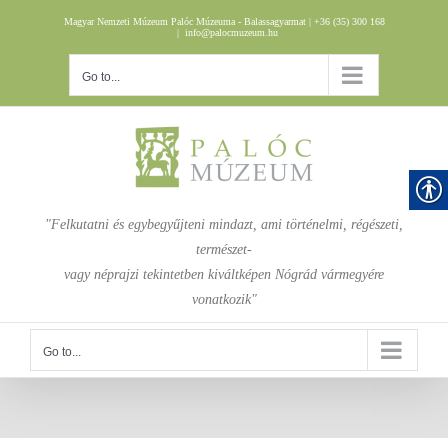
Skip
Magyar Nemzeti Múzeum Palóc Múzeuma - Balassagyarmat | +36 (35) 300 168
to
|
info@palocmuzeum.hu
content
Go to...
"Felkutatni és egybegyűjteni mindazt, ami történelmi, régészeti,
természet-
vagy néprajzi tekintetben kiváltképen Nógrád vármegyére
vonatkozik"
Go to...