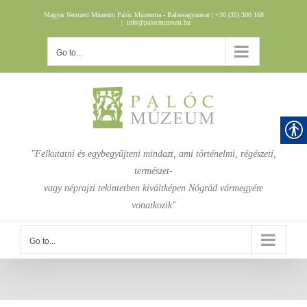
Skip
Magyar Nemzeti Múzeum Palóc Múzeuma - Balassagyarmat | +36 (35) 300 168
to
|
info@palocmuzeum.hu
content
Go to...
"Felkutatni és egybegyűjteni mindazt, ami történelmi, régészeti,
természet-
vagy néprajzi tekintetben kiváltképen Nógrád vármegyére
vonatkozik"
Go to...