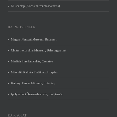
Museumap (Közös múzeumi adatbázis)
HASZNOS LINKEK
Magyar Nemzeti Múzeum, Budapest
Civitas Fortissima Múzeum, Balassagyarmat
Madách Imre Emlékház, Csesztve
Mikszáth Kálmán Emlékház, Horpács
Kubinyi Ferenc Múzeum, Szécsény
Ipolytarnóci Ősmaradványok, Ipolytarnóc
KAPCSOLAT