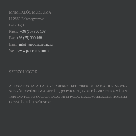
MNM PALÓC MÚZEUMA
H-2660 Balassagyarmat
Palóc liget 1.
Phone:
+36 (35) 300 168
Fax:
+36 (35) 300 168
Email:
info@palocmuzeum.hu
Web:
www.palocmuzeum.hu
SZERZŐI JOGOK
A HONLAPON TALÁLHATÓ VALAMENNYI KÉP, VIDEÓ, MŰTÁRGY, ILL. SZÖVEG
SZERZŐI JOGVÉDELEM ALATT ÁLL, (COPYRIGHT), AZOK BÁRMILYEN FORMÁBAN
TÖRTÉNŐ FELHASZNÁLÁSÁHOZ AZ MNM PALÓC MÚZEUMA ELŐZETES ÍRÁSBELI
HOZZÁJÁRULÁSA SZÜKSÉGES.