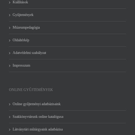
Kiállítások
Gyűjtemények
Múzeumpedagógia
Oldaltérkép
Adatvédelmi szabályzat
Impresszum
ONLINE GYŰJTEMÉNYEK
Online gyűjteményi adatbázisaink
Szakkönyvtárunk online katalógusa
Látványtári műtárgyaink adatbázisa