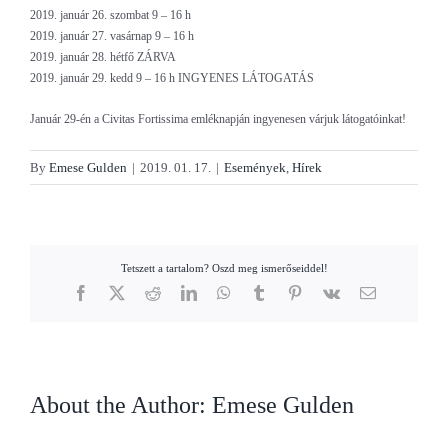
2019. január 26. szombat 9 – 16 h
2019. január 27. vasárnap 9 – 16 h
2019. január 28. hétfő ZÁRVA
2019. január 29. kedd 9 – 16 h INGYENES LÁTOGATÁS
Január 29-én a Civitas Fortissima emléknapján ingyenesen várjuk látogatóinkat!
By
Emese Gulden
|
2019. 01. 17.
|
Események
,
Hírek
Tetszett a tartalom? Oszd meg ismerőseiddel!
Facebook
X
Reddit
LinkedIn
WhatsApp
Tumblr
Pinterest
Vk
Email
About the Author:
Emese Gulden