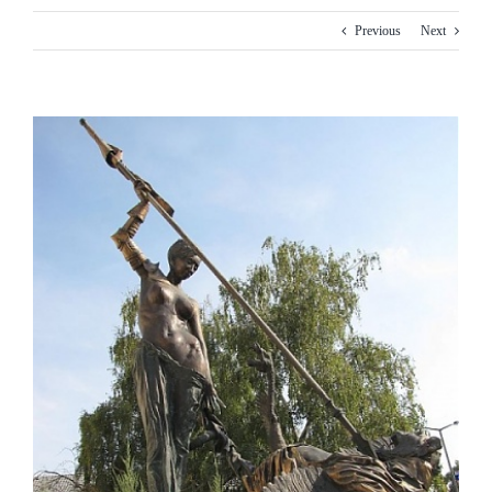
Previous
Next
View
Larger
Image