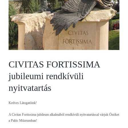
CIVITAS FORTISSIMA
jubileumi rendkívüli
nyitvatartás
Kedves Látogatóink!
A Civitas Fortissima jubileum alkalmából rendkívüli nyitvatartással várjuk Önöket
a Palóc Múzeumban!