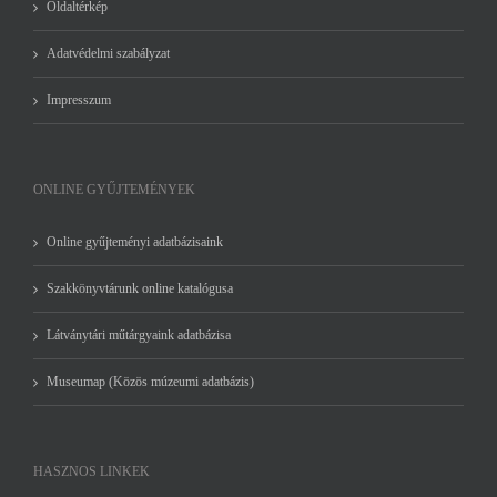
Oldaltérkép
Adatvédelmi szabályzat
Impresszum
ONLINE GYŰJTEMÉNYEK
Online gyűjteményi adatbázisaink
Szakkönyvtárunk online katalógusa
Látványtári műtárgyaink adatbázisa
Museumap (Közös múzeumi adatbázis)
HASZNOS LINKEK