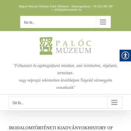
Skip
Magyar Nemzeti Múzeum Palóc Múzeuma - Balassagyarmat | +36 (35) 300 168
to
|
info@palocmuzeum.hu
content
Go to...
"Felkutatni és egybegyűjteni mindazt, ami történelmi, régészeti,
természet-
vagy néprajzi tekintetben kiváltképen Nógrád vármegyére
vonatkozik"
Go to...
IRODALOMTÖRTÉNETI KIADVÁNYOK
HISTORY OF