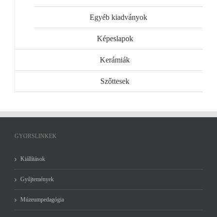
Egyéb kiadványok
Képeslapok
Kerámiák
Szőttesek
GYORSLINKEK
Kiállítások
Gyűjtemények
Múzeumpedagógia