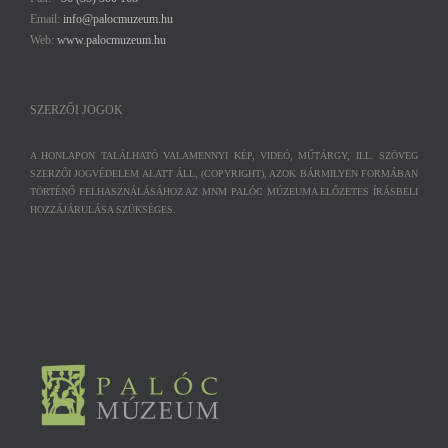
Email:
info@palocmuzeum.hu
Web:
www.palocmuzeum.hu
SZERZŐI JOGOK
A HONLAPON TALÁLHATÓ VALAMENNYI KÉP, VIDEÓ, MŰTÁRGY, ILL. SZÖVEG
SZERZŐI JOGVÉDELEM ALATT ÁLL, (COPYRIGHT), AZOK BÁRMILYEN FORMÁBAN
TÖRTÉNŐ FELHASZNÁLÁSÁHOZ AZ MNM PALÓC MÚZEUMA ELŐZETES ÍRÁSBELI
HOZZÁJÁRULÁSA SZÜKSÉGES.