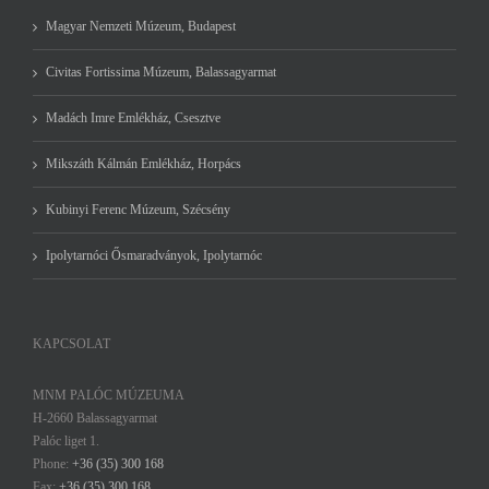
Magyar Nemzeti Múzeum, Budapest
Civitas Fortissima Múzeum, Balassagyarmat
Madách Imre Emlékház, Csesztve
Mikszáth Kálmán Emlékház, Horpács
Kubinyi Ferenc Múzeum, Szécsény
Ipolytarnóci Ősmaradványok, Ipolytarnóc
KAPCSOLAT
MNM PALÓC MÚZEUMA
H-2660 Balassagyarmat
Palóc liget 1.
Phone:
+36 (35) 300 168
Fax:
+36 (35) 300 168