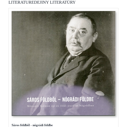
LITERATURE
DEJINY LITERATÚRY
Sáros földből - nógrádi földbe