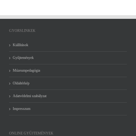
GYORSLINKEK
Kiállítások
Gyűjtemények
Múzeumpedagógia
Oldaltérkép
Adatvédelmi szabályzat
Impresszum
ONLINE GYŰJTEMÉNYEK