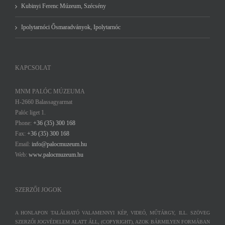
Kubinyi Ferenc Múzeum, Szécsény
Ipolytarnóci Ősmaradványok, Ipolytarnóc
KAPCSOLAT
MNM PALÓC MÚZEUMA
H-2660 Balassagyarmat
Palóc liget 1.
Phone:
+36 (35) 300 168
Fax:
+36 (35) 300 168
Email:
info@palocmuzeum.hu
Web:
www.palocmuzeum.hu
SZERZŐI JOGOK
A HONLAPON TALÁLHATÓ VALAMENNYI KÉP, VIDEÓ, MŰTÁRGY, ILL. SZÖVEG
SZERZŐI JOGVÉDELEM ALATT ÁLL, (COPYRIGHT), AZOK BÁRMILYEN FORMÁBAN