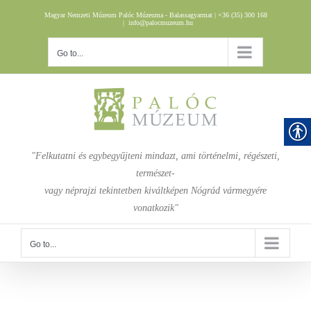
Skip
Magyar Nemzeti Múzeum Palóc Múzeuma - Balassagyarmat | +36 (35) 300 168
to
|
info@palocmuzeum.hu
content
Go to...
"Felkutatni és egybegyűjteni mindazt, ami történelmi, régészeti,
természet-
vagy néprajzi tekintetben kiváltképen Nógrád vármegyére
vonatkozik"
Go to...