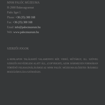
MNM PALÓC MÚZEUMA
H-2660 Balassagyarmat
Palóc liget 1.
Phone:
+36 (35) 300 168
Fax:
+36 (35) 300 168
Email:
info@palocmuzeum.hu
Web:
www.palocmuzeum.hu
SZERZŐI JOGOK
A HONLAPON TALÁLHATÓ VALAMENNYI KÉP, VIDEÓ, MŰTÁRGY, ILL. SZÖVEG
SZERZŐI JOGVÉDELEM ALATT ÁLL, (COPYRIGHT), AZOK BÁRMILYEN FORMÁBAN
TÖRTÉNŐ FELHASZNÁLÁSÁHOZ AZ MNM PALÓC MÚZEUMA ELŐZETES ÍRÁSBELI
HOZZÁJÁRULÁSA SZÜKSÉGES.