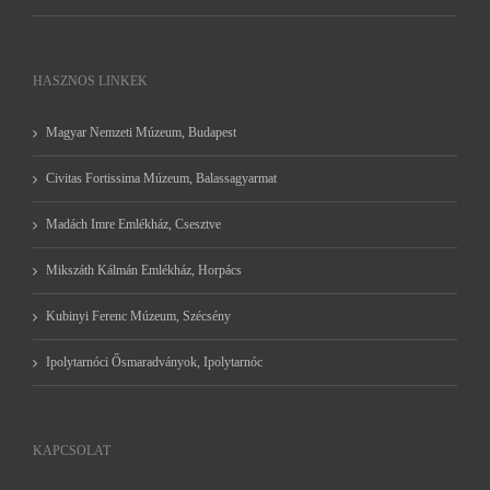
HASZNOS LINKEK
Magyar Nemzeti Múzeum, Budapest
Civitas Fortissima Múzeum, Balassagyarmat
Madách Imre Emlékház, Csesztve
Mikszáth Kálmán Emlékház, Horpács
Kubinyi Ferenc Múzeum, Szécsény
Ipolytarnóci Ősmaradványok, Ipolytarnóc
KAPCSOLAT