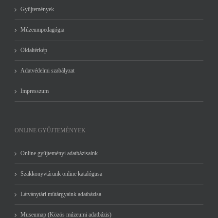
Gyűjtemények
Múzeumpedagógia
Oldaltérkép
Adatvédelmi szabályzat
Impresszum
ONLINE GYŰJTEMÉNYEK
Online gyűjteményi adatbázisaink
Szakkönyvtárunk online katalógusa
Látványtári műtárgyaink adatbázisa
Museumap (Közös múzeumi adatbázis)