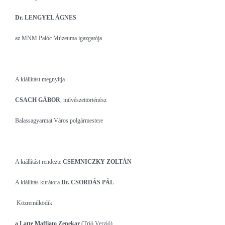
Dr. LENGYEL ÁGNES
az MNM Palóc Múzeuma igazgatója
A kiállítást megnyitja
CSACH GÁBOR
, művészettörténész
Balassagyarmat Város polgármestere
A kiállítást rendezte
CSEMNICZKY ZOLTÁN
A kiállítás kurátora
Dr. CSORDÁS PÁL
Közreműködik
a
Latte Maffiato Zenekar
(Trió Verzió)