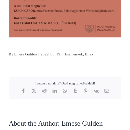
By
Emese Gulden
|
2022. 05. 19.
|
Események
,
Hírek
Tetszett a tartalom? Oszd meg ismerőseiddel!
Facebook
X
Reddit
LinkedIn
WhatsApp
Tumblr
Pinterest
Vk
Email
About the Author:
Emese Gulden