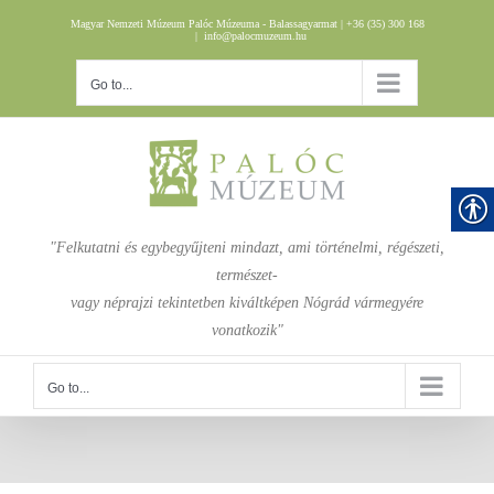
Skip
Magyar Nemzeti Múzeum Palóc Múzeuma - Balassagyarmat | +36 (35) 300 168
to
|
info@palocmuzeum.hu
content
Go to...
"Felkutatni és egybegyűjteni mindazt, ami történelmi, régészeti,
természet-
vagy néprajzi tekintetben kiváltképen Nógrád vármegyére
vonatkozik"
Go to...