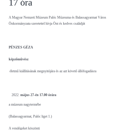
17 óra
A Magyar Nemzeti Múzeum Palóc Múzeuma és Balassagyarmat Város
Önkormányzata szeretettel hívja Önt és kedves családját
PÉNZES GÉZA
képzőművész
életmű kiállításának megnyitójára és az azt követő állófogadásra
május 27-én 17.00 órára
a múzeum nagytermébe
(Balassagyarmat, Palóc liget 1.)
A vendégeket köszönti