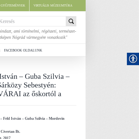
E GYŰJTEMÉNYEK
VIRTUÁLIS MÚZEUMTÚRA
indazt, ami történelmi, régészeti, természet-
áltképen Nógrád vármegyére vonatkozik"
t
FACEBOOK OLDALUNK
stván – Guba Szilvia –
árközy Sebestyén:
AI az őskortól a
– Feld István – Guba Szilvia – Mordovin
,
Civertan Bt.
, 2017