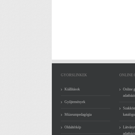
GYORSLINKEK
ONLINE
Kiállítások
Online 
adatbázi
Gyűjtemények
Szakkön
Múzeumpedagógia
katalógu
Oldaltérkép
Látványt
adatbázi