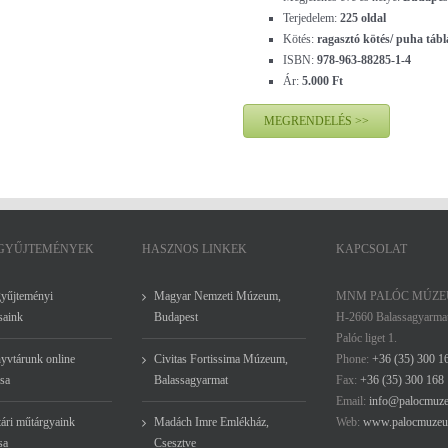
Terjedelem:
225 oldal
Kötés:
ragasztó kötés/ puha táb
ISBN:
978-963-88285-1-4
Ár:
5.000 Ft
MEGRENDELÉS >>
 GYŰJTEMÉNYEK
HASZNOS LINKEK
KAPCSOLAT
gyűjteményi
Magyar Nemzeti Múzeum,
MNM PALÓC MÚZ
saink
Budapest
H-2660 Balassagyarma
Palóc liget 1.
yvtárunk online
Civitas Fortissima Múzeum,
Phone:
+36 (35) 300 1
sa
Balassagyarmat
Fax:
+36 (35) 300 168
Email:
info@palocmuz
ári műtárgyaink
Madách Imre Emlékház,
Web:
www.palocmuzeu
sa
Csesztve