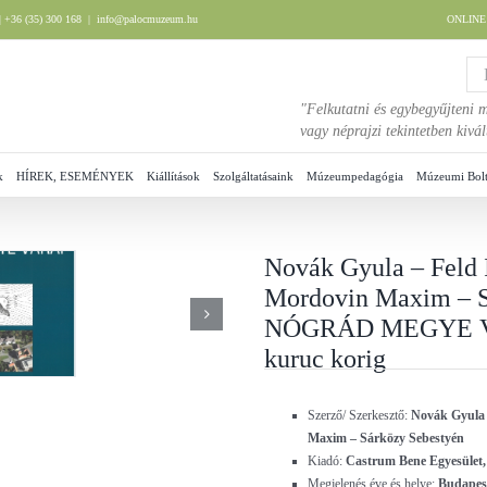
 +36 (35) 300 168
|
info@palocmuzeum.hu
ONLIN
"Felkutatni és egybegyűjteni m
vagy néprajzi tekintetben kiv
k
HÍREK, ESEMÉNYEK
Kiállítások
Szolgáltatásaink
Múzeumpedagógia
Múzeumi Bol
Novák Gyula – Feld I
Mordovin Maxim – S
NÓGRÁD MEGYE VÁR
kuruc korig
Szerző/ Szerkesztő:
Novák Gyula 
Maxim – Sárközy Sebestyén
Kiadó:
Castrum Bene Egyesület
Megjelenés éve és helye:
Budapest