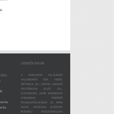
lás
SZERZŐI JOGOK
EUMA
A HONLAPON TALÁLHATÓ
VALAMENNYI KÉP, VIDEÓ,
t
MŰTÁRGY, ILL. SZÖVEG SZERZŐI
JOGVÉDELEM ALATT ÁLL,
68
(COPYRIGHT), AZOK BÁRMILYEN
FORMÁBAN TÖRTÉNŐ
eum.hu
FELHASZNÁLÁSÁHOZ AZ MNM
m.hu
PALÓC MÚZEUMA ELŐZETES
ÍRÁSBELI HOZZÁJÁRULÁSA