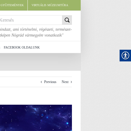
E GYŰJTEMÉNYEK
VIRTUÁLIS MÚZEUMTÚRA
indazt, ami történelmi, régészeti, természet-
áltképen Nógrád vármegyére vonatkozik"
t
FACEBOOK OLDALUNK
Previous
Next