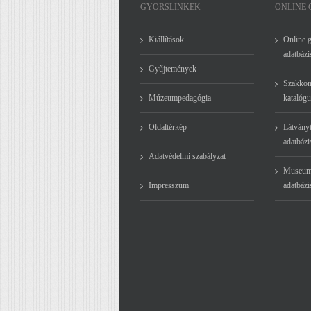
GYORSLINKEK
ONLINE
Kiállítások
Online 
adatbázi
Gyűjtemények
Szakkön
Múzeumpedagógia
katalógu
Oldaltérkép
Látványt
adatbázi
Adatvédelmi szabályzat
Museum
Impresszum
adatbázi