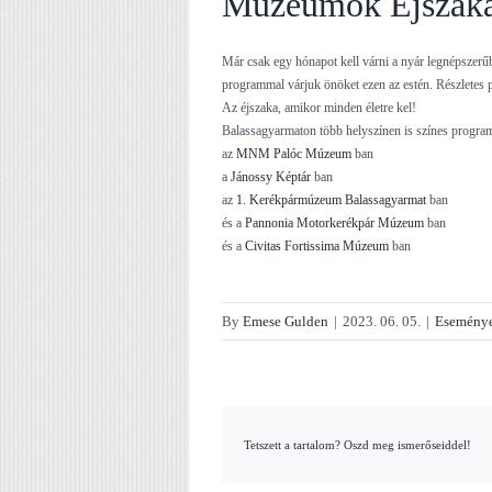
Múzeumok Éjszakáj
Már csak egy hónapot kell várni a nyár legnépszer
programmal várjuk önöket ezen az estén. Részletes
Az éjszaka, amikor minden életre kel!
Balassagyarmaton több helyszínen is színes progra
az
MNM Palóc Múzeum
ban
a
Jánossy Képtár
ban
az
1. Kerékpármúzeum Balassagyarmat
ban
és a
Pannonia Motorkerékpár Múzeum
ban
és a
Civitas Fortissima Múzeum
ban
By
Emese Gulden
|
2023. 06. 05.
|
Esemény
Tetszett a tartalom? Oszd meg ismerőseiddel!