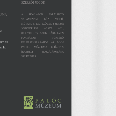
SZERZŐI JOGOK
EUMA
A HONLAPON TALÁLHATÓ
VALAMENNYI KÉP, VIDEÓ,
t
MŰTÁRGY, ILL. SZÖVEG SZERZŐI
JOGVÉDELEM ALATT ÁLL,
68
(COPYRIGHT), AZOK BÁRMILYEN
FORMÁBAN TÖRTÉNŐ
eum.hu
FELHASZNÁLÁSÁHOZ AZ MNM
m.hu
PALÓC MÚZEUMA ELŐZETES
ÍRÁSBELI HOZZÁJÁRULÁSA
SZÜKSÉGES.