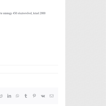
rte mintegy 450 résztvevővel, közel 2000
Reddit
LinkedIn
WhatsApp
Tumblr
Pinterest
Vk
Email