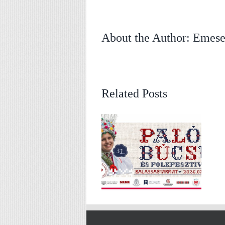
About the Author:
Emese
Related Posts
Nógrádi paletta – Dr. Csordás Pál
Nógrád legyszebb hétvégéje –
magánygyűjteménye – válogatás
Palóc Búcsú és Folkfesztivál –
Nógrád képzőművészeti
július 24 – 26.
értékeiből – 2026. június 20.
16:30