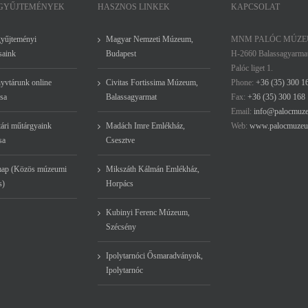
 GYŰJTEMÉNYEK
HASZNOS LINKEK
KAPCSOLAT
gyűjteményi
Magyar Nemzeti Múzeum,
MNM PALÓC MÚZ
saink
Budapest
H-2660 Balassagyarma
Palóc liget 1.
yvtárunk online
Civitas Fortissima Múzeum,
Phone:
+36 (35) 300 1
sa
Balassagyarmat
Fax:
+36 (35) 300 168
Email:
info@palocmuz
ári műtárgyaink
Madách Imre Emlékház,
Web:
www.palocmuzeu
sa
Csesztve
ap (Közös múzeumi
Mikszáth Kálmán Emlékház,
s)
Horpács
Kubinyi Ferenc Múzeum,
Szécsény
Ipolytarnóci Ősmaradványok,
Ipolytarnóc