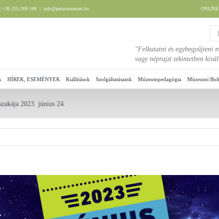
 +36 (35) 300 168
|
info@palocmuzeum.hu
ONLIN
"Felkutatni és egybegyűjteni m
vagy néprajzi tekintetben kiv
k
HÍREK, ESEMÉNYEK
Kiállítások
Szolgáltatásaink
Múzeumpedagógia
Múzeumi Bol
akája 2023. június 24.