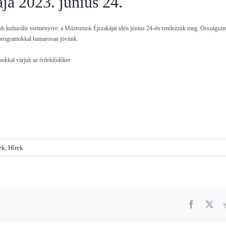
a 2023. június 24.
űbb kulturális eseményére: a Múzeumok Éjszakáját idén június 24-én rendezzük meg. Országsze
 programokkal hamarosan jövünk.
mokkal várjuk az érdeklődőket
ek
,
Hírek
Facebook
X