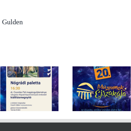
 Gulden
“Egy magyar úr New York
Múzeumok Éjszakája – június 20.
kortörténeti tárlatvezetés F
16:00 – 24:00
Gáborral