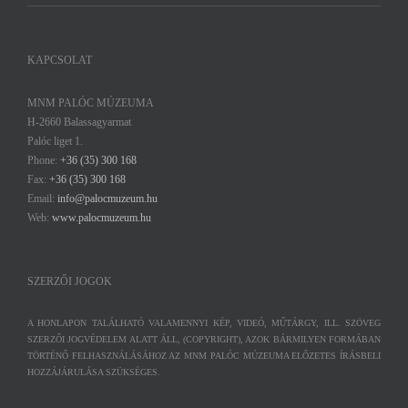
KAPCSOLAT
MNM PALÓC MÚZEUMA
H-2660 Balassagyarmat
Palóc liget 1.
Phone:
+36 (35) 300 168
Fax:
+36 (35) 300 168
Email:
info@palocmuzeum.hu
Web:
www.palocmuzeum.hu
SZERZŐI JOGOK
A HONLAPON TALÁLHATÓ VALAMENNYI KÉP, VIDEÓ, MŰTÁRGY, ILL. SZÖVEG
SZERZŐI JOGVÉDELEM ALATT ÁLL, (COPYRIGHT), AZOK BÁRMILYEN FORMÁBAN
TÖRTÉNŐ FELHASZNÁLÁSÁHOZ AZ MNM PALÓC MÚZEUMA ELŐZETES ÍRÁSBELI
HOZZÁJÁRULÁSA SZÜKSÉGES.