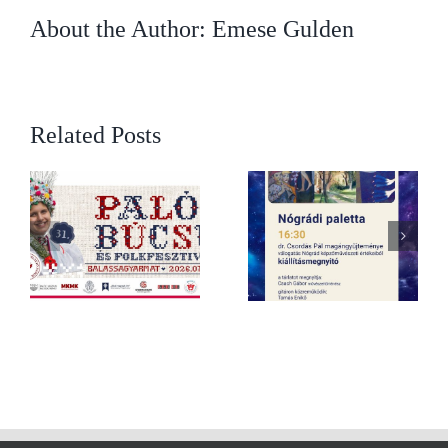
About the Author:
Emese Gulden
Related Posts
Nógrádi paletta – Dr.
éje
Csordás Pál
Múzeumok Éjszakája –
magánygyűjteménye –
 –
június 20. 16:00 – 24:00
válogatás Nógrád
képzőművészeti értékeiből –
2026. június 20. 16:30