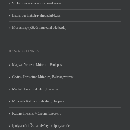
Szakkönyvtárunk online katalógusa
Látványtári műtárgyaink adatbázisa
Museumap (Közös múzeumi adatbázis)
HASZNOS LINKEK
Magyar Nemzeti Múzeum, Budapest
Civitas Fortissima Múzeum, Balassagyarmat
Madách Imre Emlékház, Csesztve
Mikszáth Kálmán Emlékház, Horpács
Kubinyi Ferenc Múzeum, Szécsény
Ipolytarnóci Ősmaradványok, Ipolytarnóc