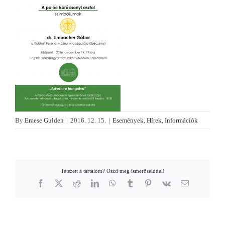
By
Emese Gulden
|
2016. 12. 15.
|
Események
,
Hírek
,
Információk
Tetszett a tartalom? Oszd meg ismerőseiddel!
Facebook
X
Reddit
LinkedIn
WhatsApp
Tumblr
Pinterest
Vk
Email