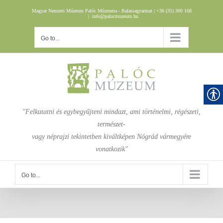
Skip
Magyar Nemzeti Múzeum Palóc Múzeuma - Balassagyarmat | +36 (35) 300 168
to
|
info@palocmuzeum.hu
content
Go to...
"Felkutatni és egybegyűjteni mindazt, ami történelmi, régészeti,
természet-
vagy néprajzi tekintetben kiváltképen Nógrád vármegyére
vonatkozik"
Go to...