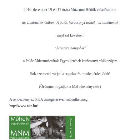
2016. december 19-én 17 órára Múzeumi Hétfők előadásunkra
dr. Limbacher Gábor: A palóc karácsonyi asztal – szimbólumok
majd ezt követően
“Adventre hangolva”
a Palóc Múzeumbarátok Egyesületének karácsonyi találkozójára.
Sok szeretettel várjuk a tagokat és minden érdeklődőt!
(Örömmel fogadjuk a házi süteményeket.)
A rendezvény az NKA támogatásával valósulhat meg.
http://www.nka.hu/