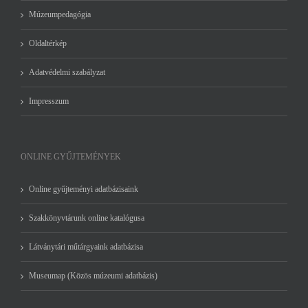
Múzeumpedagógia
Oldaltérkép
Adatvédelmi szabályzat
Impresszum
ONLINE GYŰJTEMÉNYEK
Online gyűjteményi adatbázisaink
Szakkönyvtárunk online katalógusa
Látványtári műtárgyaink adatbázisa
Museumap (Közös múzeumi adatbázis)