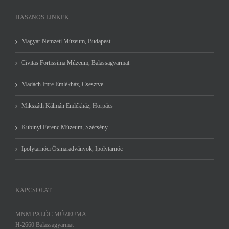
HASZNOS LINKEK
Magyar Nemzeti Múzeum, Budapest
Civitas Fortissima Múzeum, Balassagyarmat
Madách Imre Emlékház, Csesztve
Mikszáth Kálmán Emlékház, Horpács
Kubinyi Ferenc Múzeum, Szécsény
Ipolytarnóci Ősmaradványok, Ipolytarnóc
KAPCSOLAT
MNM PALÓC MÚZEUMA
H-2660 Balassagyarmat