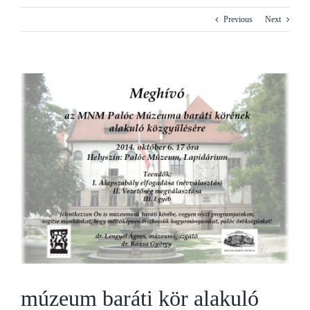
Previous
Next
View
Larger
Image
múzeum baráti kör alakuló