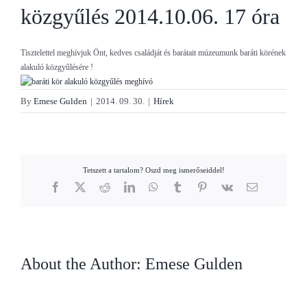
közgyűlés 2014.10.06. 17 óra
Tisztelettel meghívjuk Önt, kedves családját és barátait múzeumunk baráti körének
alakuló közgyűlésére !
By
Emese Gulden
|
2014. 09. 30.
|
Hírek
Tetszett a tartalom? Oszd meg ismerőseiddel!
Facebook
X
Reddit
LinkedIn
WhatsApp
Tumblr
Pinterest
Vk
Email
About the Author:
Emese Gulden