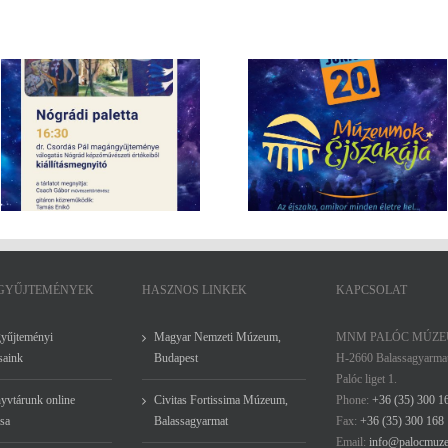
“Egy magyar úr New York
Múzeumok Éjszakája – június 20.
kortörténeti tárlatvezetés F
16:00 – 24:00
Gáborral
 GYŰJTEMÉNYEK
HASZNOS LINKEK
KAPCSOLAT
gyűjteményi
Magyar Nemzeti Múzeum,
MNM PALÓC MÚZ
saink
Budapest
H-2660 Balassagyarma
Palóc liget 1.
yvtárunk online
Civitas Fortissima Múzeum,
Phone:
+36 (35) 300 1
sa
Balassagyarmat
Fax:
+36 (35) 300 168
Email:
info@palocmuz