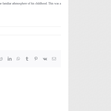
he familiar athmosphere of his childhood. This was a
Reddit
LinkedIn
WhatsApp
Tumblr
Pinterest
Vk
Email