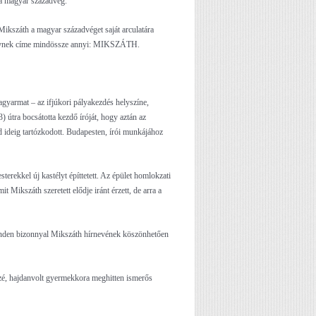
a a magyar századvég.
Mikszáth a magyar századvéget saját arculatára
amelynek címe mindössze annyi: MIKSZÁTH.
agyarmat – az ifjúkori pályakezdés helyszíne,
) útra bocsátotta kezdő íróját, hogy aztán az
d ideig tartózkodott. Budapesten, írói munkájához
erekkel új kastélyt építtetett. Az épület homlokzati
Mikszáth szeretett elődje iránt érzett, de arra a
– minden bizonnyal Mikszáth hírnevének köszönhetően
zé, hajdanvolt gyermekkora meghitten ismerős