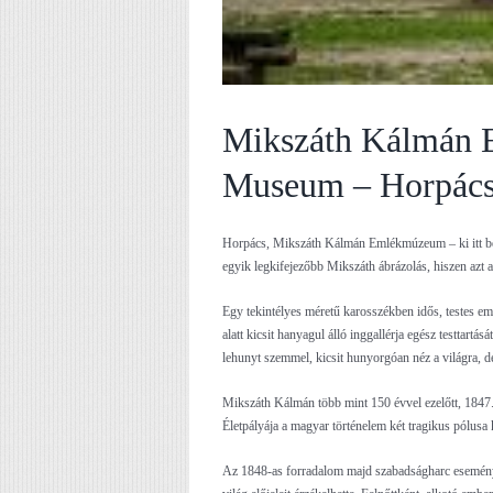
Mikszáth Kálmán 
Museum – Horpác
Horpács, Mikszáth Kálmán Emlékmúzeum – ki itt be
egyik legkifejezőbb Mikszáth ábrázolás, hiszen azt 
Egy tekintélyes méretű karosszékben idős, testes em
alatt kicsit hanyagul álló inggallérja egész testtartá
lehunyt szemmel, kicsit hunyorgóan néz a világra, de
Mikszáth Kálmán több mint 150 évvel ezelőtt, 1847.
Életpályája a magyar történelem két tragikus pólusa 
Az 1848-as forradalom majd szabadságharc eseményei