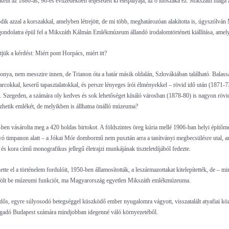
erként az 1880-as, 90-es évtizedekben teljesedett ki életpályája, az ő időszaka ez. Mikszáth mag
ik azzal a korszakkal, amelyben létrejött, de mi több, meghatározóan alakította is, úgyszólván 
 gondolatra épül fel a Mikszáth Kálmán Emlékmúzeum állandó irodalomtörténeti kiállítása, 
jük a kérdést: Miért pont Horpács, miért itt?
bonya, nem messzire innen, de Trianon óta a határ másik oldalán, Szlovákiában található. Balass
rcokkal, keserű tapasztalatokkal, és persze lényeges írói élményekkel – rövid idő után (1871-73
a. Szegeden, a számára oly kedves és sok lehetőséget kínáló városban (1878-80) is nagyon rövi
rizhetik emlékét, de melyikben is állhatna önálló múzeuma?
-ben vásárolta meg a 420 holdas birtokot. A földszintes öreg kúria mellé 1906-ban helyi építőmest
ó timpanon alatt – a Jókai Mór dombormű nem pusztán arra a tanítványi megbecsülésre utal, amit 
e és kora című monografikus jellegű életrajzi munkájának tiszteletdíjából fedezte.
tte el a történelem fordulóit, 1950-ben államosították, a leszármazottakat kitelepítették, de 
ta tölt be múzeumi funkciót, ma Magyarország egyetlen Mikszáth emlékmúzeuma.
ős, egyre súlyosodó betegséggel küszködő ember nyugalomra vágyott, visszatalált atyafiai kö
dagadó Budapest számára mindjobban idegenné váló környezetéből.