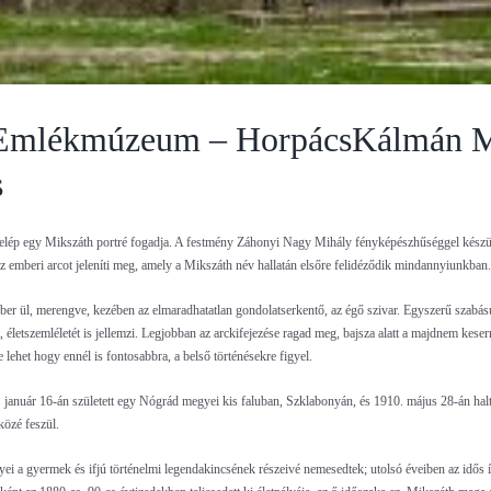
Emlékmúzeum – Horpács
Kálmán M
s
lép egy Mikszáth portré fogadja. A festmény Záhonyi Nagy Mihály fényképészhűséggel készü
az emberi arcot jeleníti meg, amely a Mikszáth név hallatán elsőre felidéződik mindannyiunkban.
ber ül, merengve, kezében az elmaradhatatlan gondolatserkentő, az égő szivar. Egyszerű szabású
sát, életszemléletét is jellemzi. Legjobban az arckifejezése ragad meg, bajsza alatt a majdnem kese
 lehet hogy ennél is fontosabbra, a belső történésekre figyel.
 január 16-án született egy Nógrád megyei kis faluban, Szklabonyán, és 1910. május 28-án ha
közé feszül.
 a gyermek és ifjú történelmi legendakincsének részeivé nemesedtek; utolsó éveiben az idős 