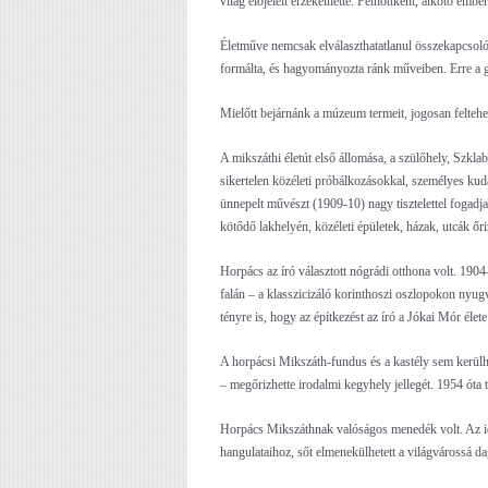
világ előjeleit érzékelhette. Felnőttként, alkotó emb
Életműve nemcsak elválaszthatatlanul összekapcsolód
formálta, és hagyományozta ránk műveiben. Erre a
Mielőtt bejárnánk a múzeum termeit, jogosan feltehet
A mikszáthi életút első állomása, a szülőhely, Szkla
sikertelen közéleti próbálkozásokkal, személyes kuda
ünnepelt művészt (1909-10) nagy tisztelettel fogadj
kötődő lakhelyén, közéleti épületek, házak, utcák ő
Horpács az író választott nógrádi otthona volt. 1904
falán – a klasszicizáló korinthoszi oszlopokon nyugv
tényre is, hogy az építkezést az író a Jókai Mór élet
A horpácsi Mikszáth-fundus és a kastély sem kerülhe
– megőrizhette irodalmi kegyhely jellegét. 1954 ó
Horpács Mikszáthnak valóságos menedék volt. Az id
hangulataihoz, sőt elmenekülhetett a világvárossá 