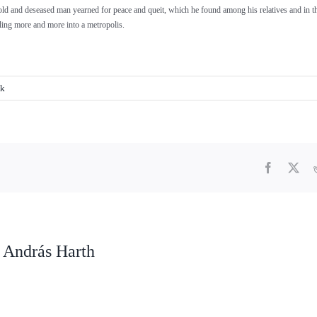
old and deseased man yearned for peace and queit, which he found among his relatives and in t
lling more and more into a metropolis.
ek
Facebook
X
 András Harth