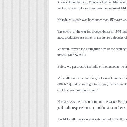
Kovács Anna
Horpács, Mikszáth Kálmán Memorial Mus
yet this is one of the most expressive picture of Mik
Kálmán Mikszáth was born more than 150 years ago –
The events of the war for independence in 1848 had 
most productive asa writer in the last two decades o
Mikszáth formed the Hungarian turn of the century i
merely: MIKSZÁTH.
Before we get around the halls of the museum, we ha
Mikszáth was born near here, but since Trianon it ha
(1871-73), but he soon got to Szeged, the beloved t
could his own museum stand?
Horpács was the chosen home for the writer. He purc
paid to the respected master, and the fact that the e
The Mikszáth mansion was nationalized in 1950, the 