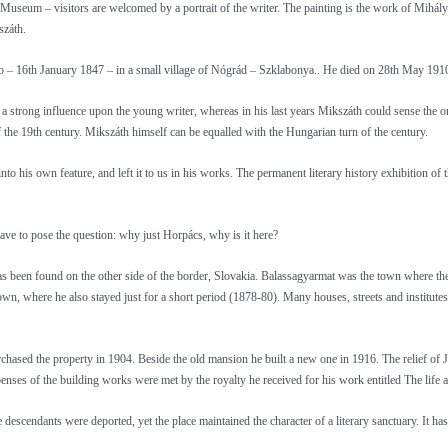
eum – visitors are welcomed by a portrait of the writer. The painting is the work of Mihály Z
száth.
 16th January 1847 – in a small village of Nógrád – Szklabonya.. He died on 28th May 1910 i
a strong influence upon the young writer, whereas in his last years Mikszáth could sense the 
f the 19th century. Mikszáth himself can be equalled with the Hungarian turn of the century.
nto his own feature, and left it to us in his works. The permanent literary history exhibition 
ve to pose the question: why just Horpács, why is it here?
s been found on the other side of the border, Slovakia. Balassagyarmat was the town where the y
own, where he also stayed just for a short period (1878-80). Many houses, streets and institu
hased the property in 1904. Beside the old mansion he built a new one in 1916. The relief of J
xpenses of the building works were met by the royalty he received for his work entitled The life
descendants were deported, yet the place maintained the character of a literary sanctuary. It h