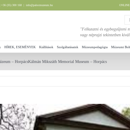
 +36 (35) 300 168
|
info@palocmuzeum.hu
ONLIN
"Felkutatni és egybegyűjteni m
vagy néprajzi tekintetben kiv
k
HÍREK, ESEMÉNYEK
Kiállítások
Szolgáltatásaink
Múzeumpedagógia
Múzeumi Bol
úzeum – HorpácsKálmán Mikszáth Memorial Museum – Horpács