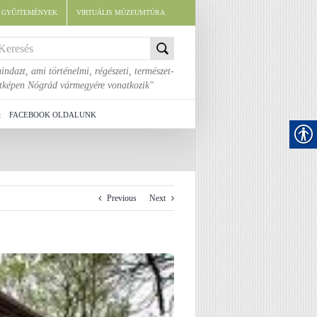
E GYŰJTEMÉNYEK
VIRTUÁLIS MÚZEUMTÚRA
indazt, ami történelmi, régészeti, természet-
áltképen Nógrád vármegyére vonatkozik"
t
FACEBOOK OLDALUNK
Previous
Next