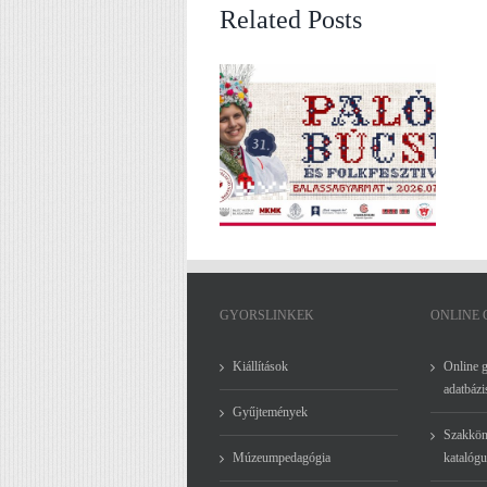
Related Posts
Nógrádi paletta – Dr. Csordás Pál
Nógrád legyszebb hétvégéje –
magánygyűjteménye – válogatás
Palóc Búcsú és Folkfesztivál –
Nógrád képzőművészeti
július 24 – 26.
értékeiből – 2026. június 20.
16:30
GYORSLINKEK
ONLINE
Kiállítások
Online 
adatbázi
Gyűjtemények
Szakkön
Múzeumpedagógia
katalógu