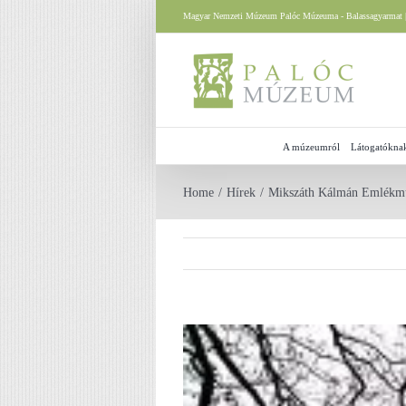
Skip
Magyar Nemzeti Múzeum Palóc Múzeuma - Balassagyarmat |
to
content
A múzeumról
Látogatókna
Home
Hírek
Mikszáth Kálmán Emlékm
View
Larger
Image