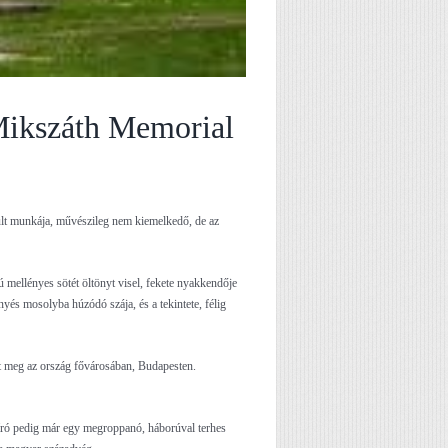
ikszáth Memorial
lt munkája, művészileg nem kiemelkedő, de az
 mellényes sötét öltönyt visel, fekete nyakkendője
rnyés mosolyba húzódó szája, és a tekintete, félig
lt meg az ország fővárosában, Budapesten.
író pedig már egy megroppanó, háborúval terhes