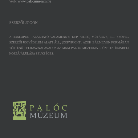
Web:
www.palocmuzeum.hu
SZERZŐI JOGOK
A HONLAPON TALÁLHATÓ VALAMENNYI KÉP, VIDEÓ, MŰTÁRGY, ILL. SZÖVEG
SZERZŐI JOGVÉDELEM ALATT ÁLL, (COPYRIGHT), AZOK BÁRMILYEN FORMÁBAN
TÖRTÉNŐ FELHASZNÁLÁSÁHOZ AZ MNM PALÓC MÚZEUMA ELŐZETES ÍRÁSBELI
HOZZÁJÁRULÁSA SZÜKSÉGES.