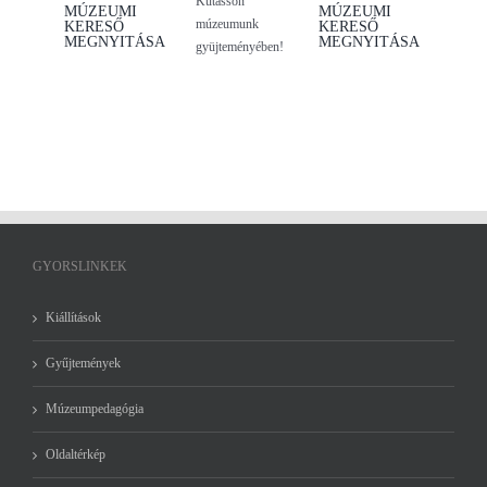
Kutasson
MÚZEUMI
MÚZEUMI
múzeumunk
KERESŐ
KERESŐ
MEGNYITÁSA
MEGNYITÁSA
gyüjteményében!
GYORSLINKEK
Kiállítások
Gyűjtemények
Múzeumpedagógia
Oldaltérkép