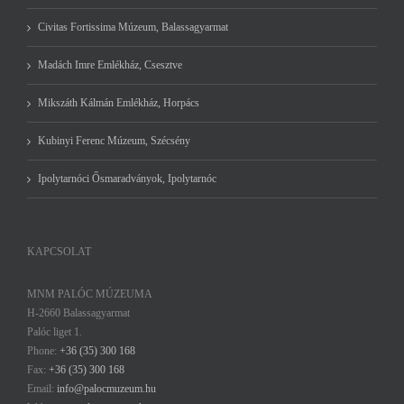
Civitas Fortissima Múzeum, Balassagyarmat
Madách Imre Emlékház, Csesztve
Mikszáth Kálmán Emlékház, Horpács
Kubinyi Ferenc Múzeum, Szécsény
Ipolytarnóci Ősmaradványok, Ipolytarnóc
KAPCSOLAT
MNM PALÓC MÚZEUMA
H-2660 Balassagyarmat
Palóc liget 1.
Phone:
+36 (35) 300 168
Fax:
+36 (35) 300 168
Email:
info@palocmuzeum.hu