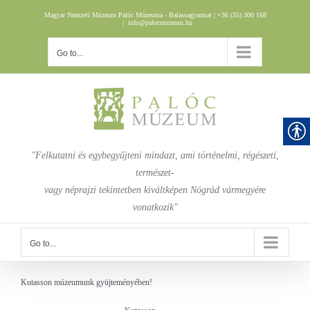
Skip
Magyar Nemzeti Múzeum Palóc Múzeuma - Balassagyarmat | +36 (35) 300 168
to
|
info@palocmuzeum.hu
content
Go to...
"Felkutatni és egybegyűjteni mindazt, ami történelmi, régészeti,
természet-
vagy néprajzi tekintetben kiváltképen Nógrád vármegyére
vonatkozik"
Go to...
Kutasson múzeumunk gyüjteményében!