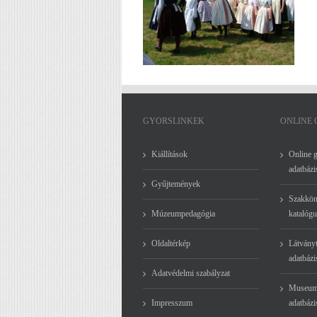
A Főtéravató Napokhoz kapcsolódik
Pünkösd váró játszóház
a Palóc Múzeum
GYORSLINKEK
ONLINE
Kiállítások
Online 
adatbázi
Gyűjtemények
Szakkön
Múzeumpedagógia
katalógu
Oldaltérkép
Látványt
adatbázi
Adatvédelmi szabályzat
Museum
Impresszum
adatbázi