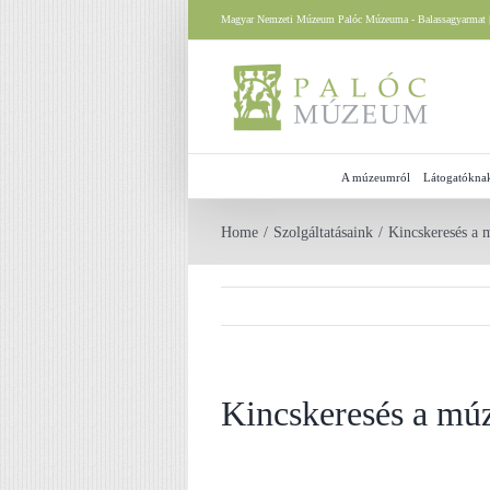
Skip
Magyar Nemzeti Múzeum Palóc Múzeuma - Balassagyarmat |
to
content
A múzeumról
Látogatókna
Home
Szolgáltatásaink
Kincskeresés a
Kincskeresés a m