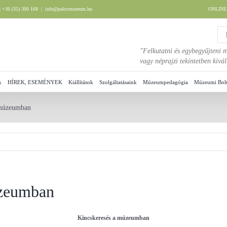
 +36 (35) 300 168
|
info@palocmuzeum.hu
ONLIN
"Felkutatni és egybegyűjteni m
vagy néprajzi tekintetben kiv
k
HÍREK, ESEMÉNYEK
Kiállítások
Szolgáltatásaink
Múzeumpedagógia
Múzeumi Bol
 múzeumban
úzeumban
Kincskeresés a múzeumban