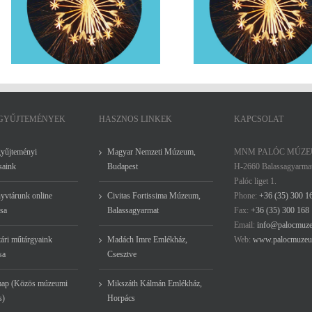
A Főtéravató Napokhoz kapcsolódik
a Palóc Múzeum
 GYŰJTEMÉNYEK
HASZNOS LINKEK
KAPCSOLAT
gyűjteményi
Magyar Nemzeti Múzeum,
MNM PALÓC MÚZ
saink
Budapest
H-2660 Balassagyarma
Palóc liget 1.
yvtárunk online
Civitas Fortissima Múzeum,
Phone:
+36 (35) 300 1
sa
Balassagyarmat
Fax:
+36 (35) 300 168
Email:
info@palocmuz
ári műtárgyaink
Madách Imre Emlékház,
Web:
www.palocmuzeu
sa
Csesztve
ap (Közös múzeumi
Mikszáth Kálmán Emlékház,
s)
Horpács