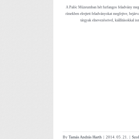
A Palóc Múzeumban hét furfangos feladvány megfej
rímekben elrejtett feladványokat megfejtve, bejár
tárgyak elnevezéseivel, kiállításokkal is
By
Tamás András Harth
|
2014. 05. 21.
|
Szol