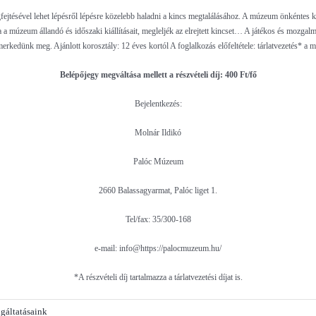
tésével lehet lépésről lépésre közelebb haladni a kincs megtalálásához. A múzeum önkéntes ki
va a múzeum állandó és időszaki kiállításait, megleljék az elrejtett kincset… A játékos és mozg
merkedünk meg. Ajánlott korosztály: 12 éves kortól A foglalkozás előfeltétele: tárlatvezetés* a 
Belépőjegy megváltása mellett a részvételi díj: 400 Ft/fő
Bejelentkezés:
Molnár Ildikó
Palóc Múzeum
2660 Balassagyarmat, Palóc liget 1.
Tel/fax: 35/300-168
e-mail: info@https://palocmuzeum.hu/
*A részvételi díj tartalmazza a tárlatvezetési díjat is.
gáltatásaink