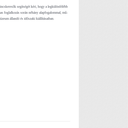
ncskeresők segítségét kéri, hogy a legkülönfélébb
almas foglalkozás során néhány alapfogalommal, mű-
múzeum állandó és időszaki kiállításaiban.