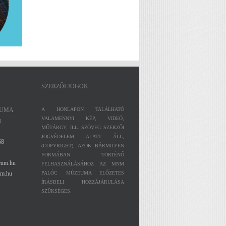
SZERZŐI JOGOK
EUMA
A HONLAPON TALÁLHATÓ
VALAMENNYI KÉP, VIDEÓ,
t
MŰTÁRGY, ILL. SZÖVEG SZERZŐI
JOGVÉDELEM ALATT ÁLL,
68
(COPYRIGHT), AZOK BÁRMILYEN
FORMÁBAN TÖRTÉNŐ
eum.hu
FELHASZNÁLÁSÁHOZ AZ MNM
m.hu
PALÓC MÚZEUMA ELŐZETES
ÍRÁSBELI HOZZÁJÁRULÁSA
SZÜKSÉGES.