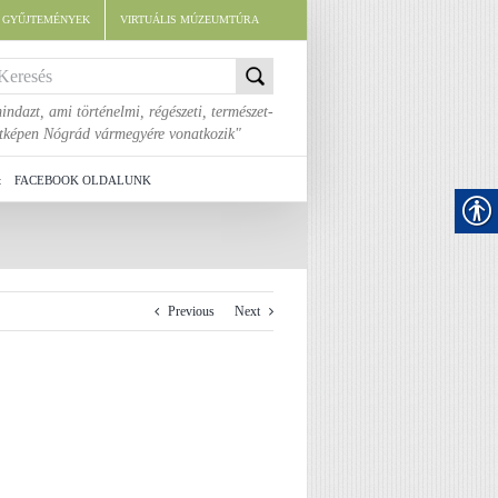
E GYŰJTEMÉNYEK
VIRTUÁLIS MÚZEUMTÚRA
indazt, ami történelmi, régészeti, természet-
áltképen Nógrád vármegyére vonatkozik"
t
FACEBOOK OLDALUNK
Previous
Next