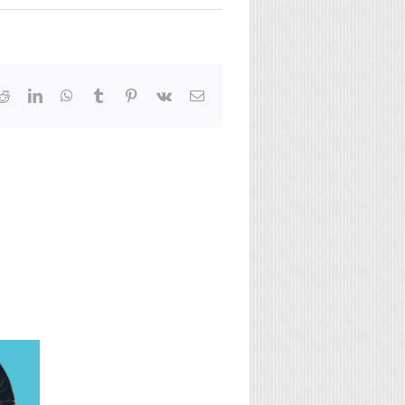
Reddit
LinkedIn
WhatsApp
Tumblr
Pinterest
Vk
Email