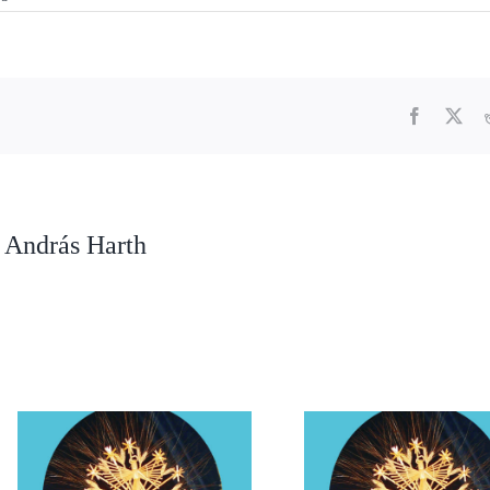
Facebook
X
 András Harth