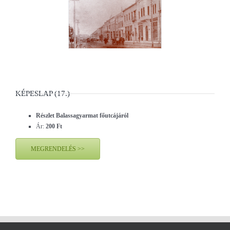
KÉPESLAP (17.)
Részlet Balassagyarmat főutcájáról
Ár:
200 Ft
MEGRENDELÉS >>