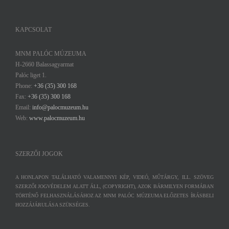
KAPCSOLAT
MNM PALÓC MÚZEUMA
H-2660 Balassagyarmat
Palóc liget 1.
Phone:
+36 (35) 300 168
Fax:
+36 (35) 300 168
Email:
info@palocmuzeum.hu
Web:
www.palocmuzeum.hu
SZERZŐI JOGOK
A HONLAPON TALÁLHATÓ VALAMENNYI KÉP, VIDEÓ, MŰTÁRGY, ILL. SZÖVEG
SZERZŐI JOGVÉDELEM ALATT ÁLL, (COPYRIGHT), AZOK BÁRMILYEN FORMÁBAN
TÖRTÉNŐ FELHASZNÁLÁSÁHOZ AZ MNM PALÓC MÚZEUMA ELŐZETES ÍRÁSBELI
HOZZÁJÁRULÁSA SZÜKSÉGES.