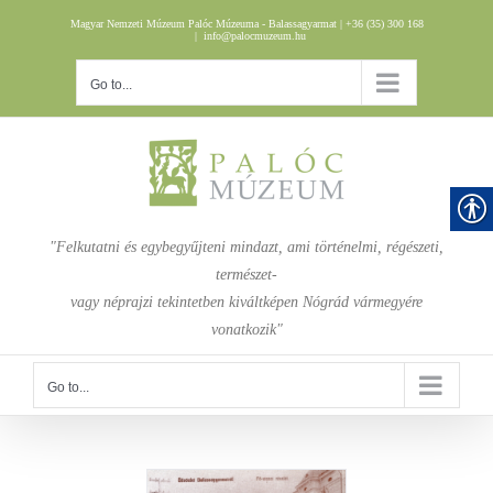
Skip
Magyar Nemzeti Múzeum Palóc Múzeuma - Balassagyarmat | +36 (35) 300 168
to
|
info@palocmuzeum.hu
content
Go to...
"Felkutatni és egybegyűjteni mindazt, ami történelmi, régészeti,
természet-
vagy néprajzi tekintetben kiváltképen Nógrád vármegyére
vonatkozik"
Go to...