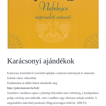
Karácsonyi ajándékok
Karácsony közeledtével szeretettel ajánljuk a múzeum kiadványait és múzeumi
boltunk színes választékát.
Kínálatunkat az alábbi linken tekinthetik meg:
https://palocmuzeum.hu/bolt/
Személyes vásárlásra sajnos a jelenlegi helyzetben nincs lehetőség, a honlapunkon
pedig webshop nem működik, ezért e-mailben vagy telefonon tudnak rendelni. A
megrendelést utánvéttel postázzuk (Magyarországon belül kb. 2600 Ft).