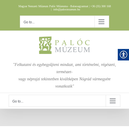
Skip
Magyar Nemzeti Múzeum Palóc Múzeuma - Balassagyarmat | +36 (35) 300 168
to
|
info@palocmuzeum.hu
content
Go to...
"Felkutatni és egybegyűjteni mindazt, ami történelmi, régészeti,
természet-
vagy néprajzi tekintetben kiváltképen Nógrád vármegyére
vonatkozik"
Go to...