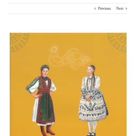
Previous
Next
View
Larger
Image