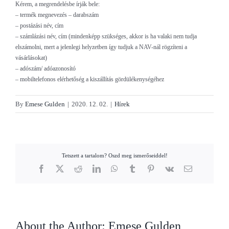
Kérem, a megrendelésbe írják bele:
– termék megnevezés – darabszám
– postázási név, cím
– számlázási név, cím (mindenképp szükséges, akkor is ha valaki nem tudja
elszámolni, mert a jelenlegi helyzetben így tudjuk a NAV-nál rögzíteni a
vásárlásokat)
– adószám/ adóazonosító
– mobiltelefonos elérhetőség a kiszállítás gördülékenységéhez
By
Emese Gulden
|
2020. 12. 02.
|
Hírek
Tetszett a tartalom? Oszd meg ismerőseiddel!
Facebook
X
Reddit
LinkedIn
WhatsApp
Tumblr
Pinterest
Vk
Email
About the Author:
Emese Gulden