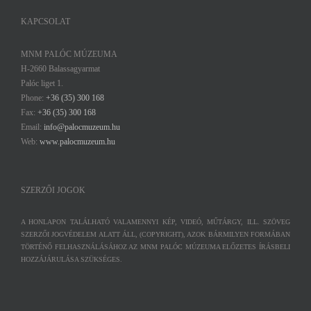
KAPCSOLAT
MNM PALÓC MÚZEUMA
H-2660 Balassagyarmat
Palóc liget 1.
Phone:
+36 (35) 300 168
Fax:
+36 (35) 300 168
Email:
info@palocmuzeum.hu
Web:
www.palocmuzeum.hu
SZERZŐI JOGOK
A HONLAPON TALÁLHATÓ VALAMENNYI KÉP, VIDEÓ, MŰTÁRGY, ILL. SZÖVEG
SZERZŐI JOGVÉDELEM ALATT ÁLL, (COPYRIGHT), AZOK BÁRMILYEN FORMÁBAN
TÖRTÉNŐ FELHASZNÁLÁSÁHOZ AZ MNM PALÓC MÚZEUMA ELŐZETES ÍRÁSBELI
HOZZÁJÁRULÁSA SZÜKSÉGES.