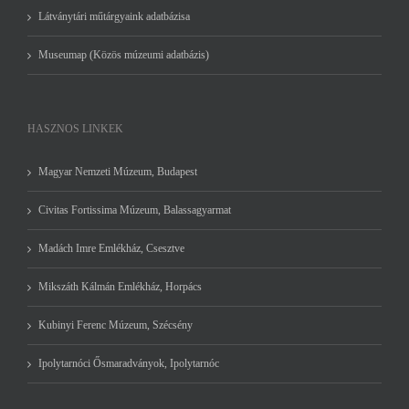
Látványtári műtárgyaink adatbázisa
Museumap (Közös múzeumi adatbázis)
HASZNOS LINKEK
Magyar Nemzeti Múzeum, Budapest
Civitas Fortissima Múzeum, Balassagyarmat
Madách Imre Emlékház, Csesztve
Mikszáth Kálmán Emlékház, Horpács
Kubinyi Ferenc Múzeum, Szécsény
Ipolytarnóci Ősmaradványok, Ipolytarnóc