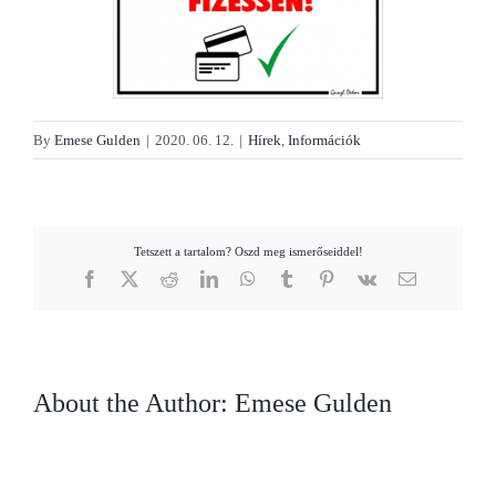
By
Emese Gulden
|
2020. 06. 12.
|
Hírek
,
Információk
Tetszett a tartalom? Oszd meg ismerőseiddel!
Facebook
X
Reddit
LinkedIn
WhatsApp
Tumblr
Pinterest
Vk
Email
About the Author:
Emese Gulden