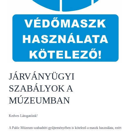
JÁRVÁNYÜGYI
SZABÁLYOK A
MÚZEUMBAN
Kedves Látogatóink!
A Palóc Múzeum szabadtéri gyűjteményében is kötelező a maszk használata, ezért