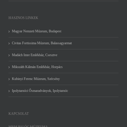
HASZNOS LINKEK
Magyar Nemzeti Múzeum, Budapest
Civitas Fortissima Múzeum, Balassagyarmat
Madách Imre Emlékház, Csesztve
Mikszáth Kálmán Emlékház, Horpács
Kubinyi Ferenc Múzeum, Szécsény
Ipolytarnóci Ősmaradványok, Ipolytarnóc
KAPCSOLAT