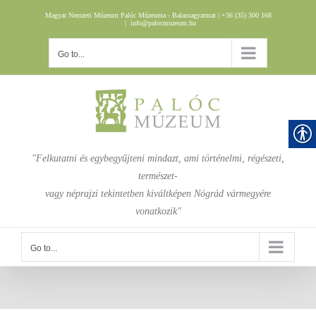
Skip
Magyar Nemzeti Múzeum Palóc Múzeuma - Balassagyarmat | +36 (35) 300 168
to
|
info@palocmuzeum.hu
content
Go to...
"Felkutatni és egybegyűjteni mindazt, ami történelmi, régészeti,
természet-
vagy néprajzi tekintetben kiváltképen Nógrád vármegyére
vonatkozik"
Go to...