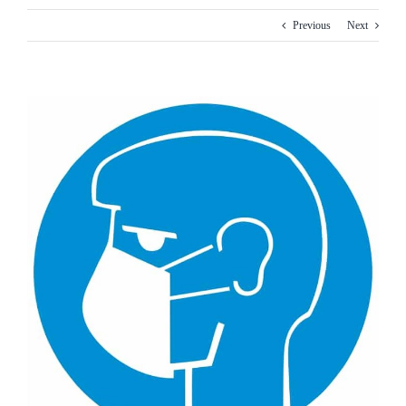
Previous
Next
View
Larger
Image