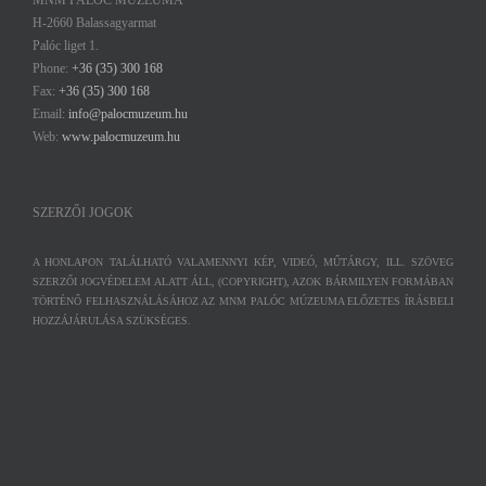
MNM PALÓC MÚZEUMA
H-2660 Balassagyarmat
Palóc liget 1.
Phone:
+36 (35) 300 168
Fax:
+36 (35) 300 168
Email:
info@palocmuzeum.hu
Web:
www.palocmuzeum.hu
SZERZŐI JOGOK
A HONLAPON TALÁLHATÓ VALAMENNYI KÉP, VIDEÓ, MŰTÁRGY, ILL. SZÖVEG
SZERZŐI JOGVÉDELEM ALATT ÁLL, (COPYRIGHT), AZOK BÁRMILYEN FORMÁBAN
TÖRTÉNŐ FELHASZNÁLÁSÁHOZ AZ MNM PALÓC MÚZEUMA ELŐZETES ÍRÁSBELI
HOZZÁJÁRULÁSA SZÜKSÉGES.