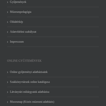
Gyűjtemények
Múzeumpedagógia
Oldaltérkép
Adatvédelmi szabályzat
Impresszum
ONLINE GYŰJTEMÉNYEK
Online gyűjteményi adatbázisaink
Szakkönyvtárunk online katalógusa
Látványtári műtárgyaink adatbázisa
Museumap (Közös múzeumi adatbázis)