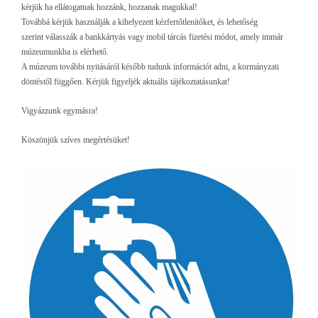
kérjük ha ellátogatnak hozzánk, hozzanak magukkal!
Továbbá kérjük használják a kihelyezett kézfertőtlenítőket, és lehetőség
szerint válasszák a bankkártyás vagy mobil tárcás fizetési módot, amely immár
múzeumunkba is elérhető.
A múzeum további nyitásáról később tudunk információt adni, a kormányzati
döntéstől függően. Kérjük figyeljék aktuális tájékoztatásunkat!
Vigyázzunk egymásra!
Köszönjük szíves megértésüket!