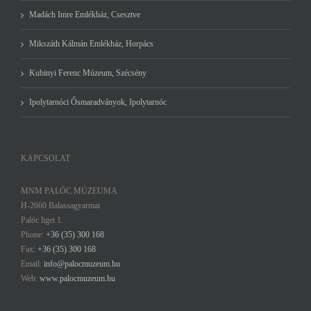
Madách Imre Emlékház, Csesztve
Mikszáth Kálmán Emlékház, Horpács
Kubinyi Ferenc Múzeum, Szécsény
Ipolytarnóci Ősmaradványok, Ipolytarnóc
KAPCSOLAT
MNM PALÓC MÚZEUMA
H-2660 Balassagyarmat
Palóc liget 1.
Phone:
+36 (35) 300 168
Fax:
+36 (35) 300 168
Email:
info@palocmuzeum.hu
Web:
www.palocmuzeum.hu