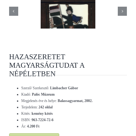
HAZASZERETET
MAGYARSÁGTUDAT A
NÉPÉLETBEN
Szerző/ Szerkesztő:
Limbacher Gábor
Kiadó:
Palóc Múzeum
Megjelenés éve és helye:
Balassagyarmat, 2002.
Terjedelem:
242 oldal
Kötés:
kemény kötés
ISBN:
963-7224-72-6
Ár:
4.200 Ft