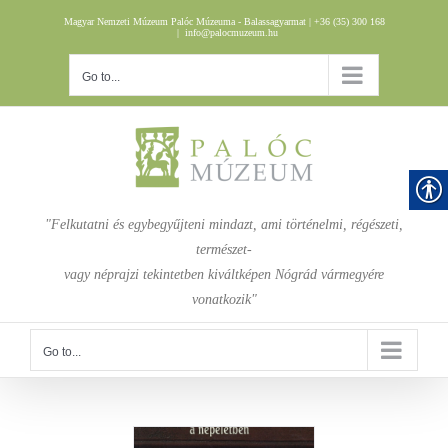
Skip
Magyar Nemzeti Múzeum Palóc Múzeuma - Balassagyarmat | +36 (35) 300 168
to
|
info@palocmuzeum.hu
content
Go to...
"Felkutatni és egybegyűjteni mindazt, ami történelmi, régészeti,
természet-
vagy néprajzi tekintetben kiváltképen Nógrád vármegyére
vonatkozik"
Go to...