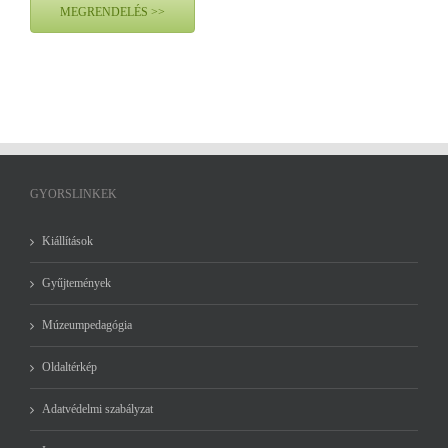
MEGRENDELÉS >>
GYORSLINKEK
Kiállítások
Gyűjtemények
Múzeumpedagógia
Oldaltérkép
Adatvédelmi szabályzat