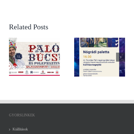
Related Posts
Nógrádi paletta – Dr.
éje
Csordás Pál
Múzeumok Éjszakája –
magánygyűjteménye –
 –
június 20. 16:00 – 24:00
válogatás Nógrád
képzőművészeti értékeiből –
2026. június 20. 16:30
GYORSLINKEK
Kiállítások