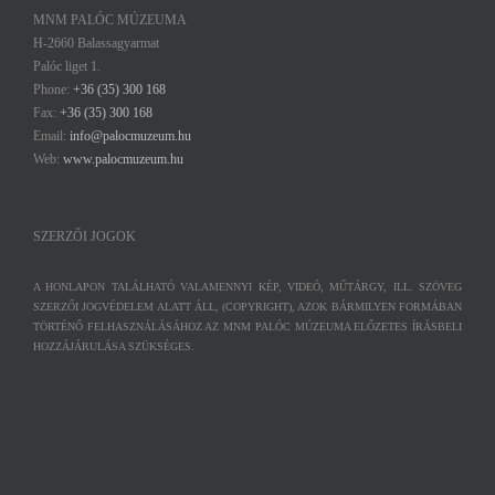
MNM PALÓC MÚZEUMA
H-2660 Balassagyarmat
Palóc liget 1.
Phone:
+36 (35) 300 168
Fax:
+36 (35) 300 168
Email:
info@palocmuzeum.hu
Web:
www.palocmuzeum.hu
SZERZŐI JOGOK
A HONLAPON TALÁLHATÓ VALAMENNYI KÉP, VIDEÓ, MŰTÁRGY, ILL. SZÖVEG
SZERZŐI JOGVÉDELEM ALATT ÁLL, (COPYRIGHT), AZOK BÁRMILYEN FORMÁBAN
TÖRTÉNŐ FELHASZNÁLÁSÁHOZ AZ MNM PALÓC MÚZEUMA ELŐZETES ÍRÁSBELI
HOZZÁJÁRULÁSA SZÜKSÉGES.