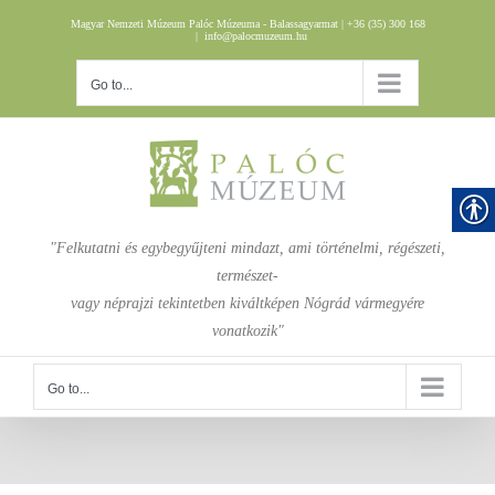
Skip
Magyar Nemzeti Múzeum Palóc Múzeuma - Balassagyarmat | +36 (35) 300 168
to
|
info@palocmuzeum.hu
content
Go to...
"Felkutatni és egybegyűjteni mindazt, ami történelmi, régészeti,
természet-
vagy néprajzi tekintetben kiváltképen Nógrád vármegyére
vonatkozik"
Go to...