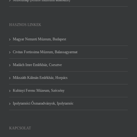
HASZNOS LINKEK
Magyar Nemzeti Múzeum, Budapest
Civitas Fortissima Múzeum, Balassagyarmat
Madách Imre Emlékház, Csesztve
Mikszáth Kálmán Emlékház, Horpács
Kubinyi Ferenc Múzeum, Szécsény
Ipolytarnóci Ősmaradványok, Ipolytarnóc
KAPCSOLAT