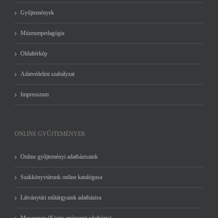
Gyűjtemények
Múzeumpedagógia
Oldaltérkép
Adatvédelmi szabályzat
Impresszum
ONLINE GYŰJTEMÉNYEK
Online gyűjteményi adatbázisaink
Szakkönyvtárunk online katalógusa
Látványtári műtárgyaink adatbázisa
Museumap (Közös múzeumi adatbázis)