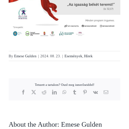
By
Emese Gulden
|
2024. 08. 23.
|
Események
,
Hírek
Tetszett a tartalom? Oszd meg ismerőseiddel!
Facebook
X
Reddit
LinkedIn
WhatsApp
Tumblr
Pinterest
Vk
Email
About the Author:
Emese Gulden