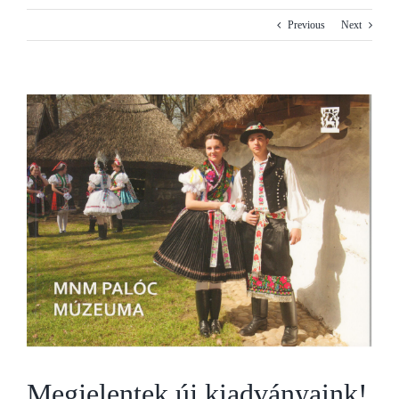
Previous
Next
View
Larger
Image
Megjelentek új kiadványaink!