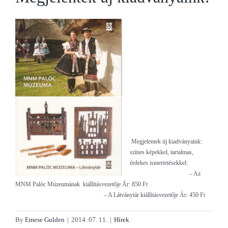
Megjelentek új kiadványaink:
színes képekkel, tartalmas,
érdekes ismertetésekkel
:
– Az
MNM Palóc Múzeumának kiállításvezető
je Ár: 850 Ft
– A Látványtár kiállításvezető
je Ár: 450 Ft
By
Emese Gulden
|
2014. 07. 11.
|
Hírek