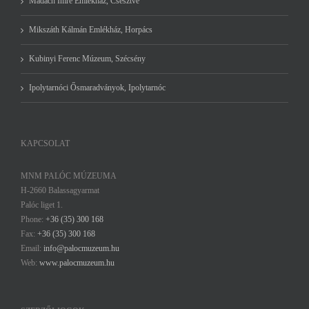
Madách Imre Emlékház, Csesztve
Mikszáth Kálmán Emlékház, Horpács
Kubinyi Ferenc Múzeum, Szécsény
Ipolytarnóci Ősmaradványok, Ipolytarnóc
KAPCSOLAT
MNM PALÓC MÚZEUMA
H-2660 Balassagyarmat
Palóc liget 1.
Phone:
+36 (35) 300 168
Fax:
+36 (35) 300 168
Email:
info@palocmuzeum.hu
Web:
www.palocmuzeum.hu