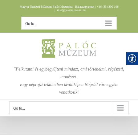
Skip
Magyar Nemzeti Múzeum Palóc Múzeuma - Balassagyarmat | +36 (35) 300 168
to
|
info@palocmuzeum.hu
content
Go to...
"Felkutatni és egybegyűjteni mindazt, ami történelmi, régészeti,
természet-
vagy néprajzi tekintetben kiváltképen Nógrád vármegyére
vonatkozik"
Go to...