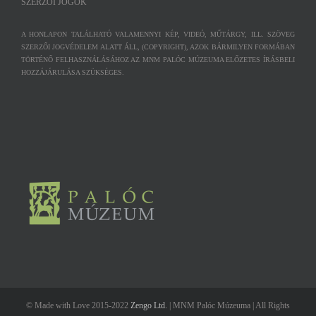
SZERZŐI JOGOK
A HONLAPON TALÁLHATÓ VALAMENNYI KÉP, VIDEÓ, MŰTÁRGY, ILL. SZÖVEG
SZERZŐI JOGVÉDELEM ALATT ÁLL, (COPYRIGHT), AZOK BÁRMILYEN FORMÁBAN
TÖRTÉNŐ FELHASZNÁLÁSÁHOZ AZ MNM PALÓC MÚZEUMA ELŐZETES ÍRÁSBELI
HOZZÁJÁRULÁSA SZÜKSÉGES.
© Made with Love 2015-2022
Zengo Ltd.
| MNM Palóc Múzeuma | All Rights