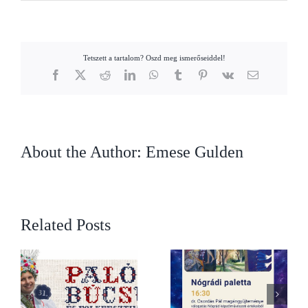
Tetszett a tartalom? Oszd meg ismerőseiddel!
Facebook
X
Reddit
LinkedIn
WhatsApp
Tumblr
Pinterest
Vk
Email
About the Author:
Emese Gulden
Related Posts
Nógrádi paletta – Dr.
éje
Csordás Pál
Múzeumok Éjszakája –
magánygyűjteménye –