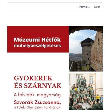
Previous
Next
View
Larger
Image