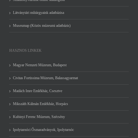
Látványtári műtárgyaink adatbázisa
Museumap (Közös múzeumi adatbázis)
HASZNOS LINKEK
Magyar Nemzeti Múzeum, Budapest
Civitas Fortissima Múzeum, Balassagyarmat
Madách Imre Emlékház, Csesztve
Mikszáth Kálmán Emlékház, Horpács
Kubinyi Ferenc Múzeum, Szécsény
Ipolytarnóci Ősmaradványok, Ipolytarnóc