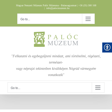
Skip
Magyar Nemzeti Múzeum Palóc Múzeuma - Balassagyarmat | +36 (35) 300 168
to
|
info@palocmuzeum.hu
content
Go to...
"Felkutatni és egybegyűjteni mindazt, ami történelmi, régészeti,
természet-
vagy néprajzi tekintetben kiváltképen Nógrád vármegyére
vonatkozik"
Go to...