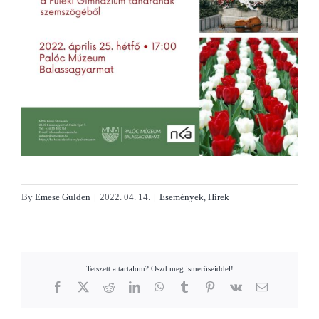
By
Emese Gulden
|
2022. 04. 14.
|
Események
,
Hírek
Tetszett a tartalom? Oszd meg ismerőseiddel!
Facebook
X
Reddit
LinkedIn
WhatsApp
Tumblr
Pinterest
Vk
Email