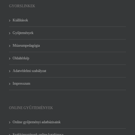
GYORSLINKEK
Kiállítások
Gyűjtemények
Múzeumpedagógia
Oldaltérkép
Adatvédelmi szabályzat
Impresszum
ONLINE GYŰJTEMÉNYEK
Online gyűjteményi adatbázisaink
Szakkönyvtárunk online katalógusa