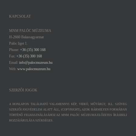
KAPCSOLAT
MNM PALÓC MÚZEUMA
H-2660 Balassagyarmat
Palóc liget 1.
Phone:
+36 (35) 300 168
Fax:
+36 (35) 300 168
Email:
info@palocmuzeum.hu
Web:
www.palocmuzeum.hu
SZERZŐI JOGOK
A HONLAPON TALÁLHATÓ VALAMENNYI KÉP, VIDEÓ, MŰTÁRGY, ILL. SZÖVEG
SZERZŐI JOGVÉDELEM ALATT ÁLL, (COPYRIGHT), AZOK BÁRMILYEN FORMÁBAN
TÖRTÉNŐ FELHASZNÁLÁSÁHOZ AZ MNM PALÓC MÚZEUMA ELŐZETES ÍRÁSBELI
HOZZÁJÁRULÁSA SZÜKSÉGES.