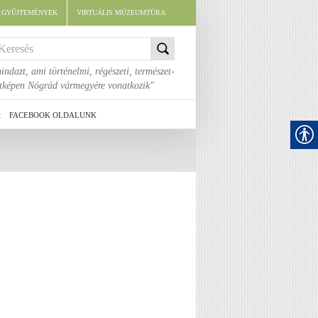
E GYŰJTEMÉNYEK
VIRTUÁLIS MÚZEUMTÚRA
indazt, ami történelmi, régészeti, természet-
áltképen Nógrád vármegyére vonatkozik"
t
FACEBOOK OLDALUNK