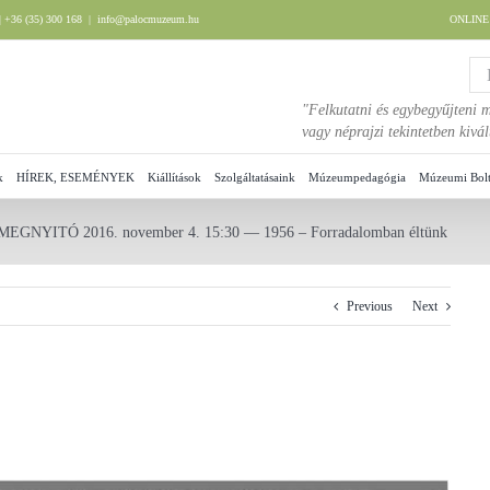
 +36 (35) 300 168
|
info@palocmuzeum.hu
ONLIN
"Felkutatni és egybegyűjteni m
vagy néprajzi tekintetben kiv
k
HÍREK, ESEMÉNYEK
Kiállítások
Szolgáltatásaink
Múzeumpedagógia
Múzeumi Bol
GNYITÓ 2016. november 4. 15:30 — 1956 – Forradalomban éltünk
Previous
Next