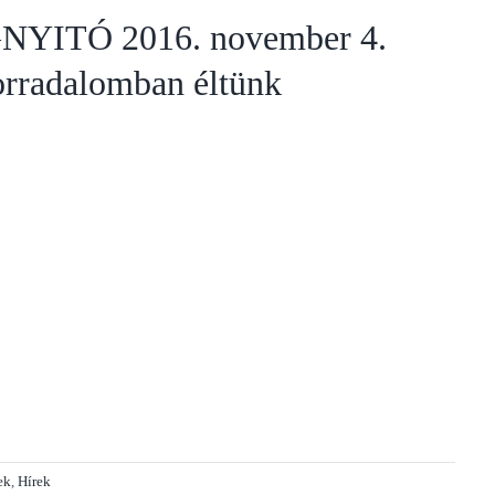
YITÓ 2016. november 4.
rradalomban éltünk
ek
,
Hírek