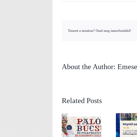
Tetszett a tartalom? Oszd meg ismerőseiddel!
About the Author:
Emese
Related Posts
Nógrádi paletta –
Nógrád legyszebb
Dr. Csordás Pál
hétvégéje – Palóc
magánygyűjteménye
Búcsú és
– válogatás Nógrád