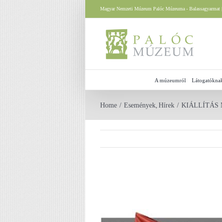
Skip
Magyar Nemzeti Múzeum Palóc Múzeuma - Balassagyarmat |
to
content
A múzeumról
Látogatókna
Home
Események
Hírek
KIÁLLÍTÁS ME
View
Larger
Image