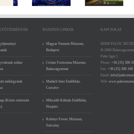
20. 16:00 – 24:00
tárlatvezetés Fábri
Folkfesztivál –
Gáborral
július 24 – 26.
 GYŰJTEMÉNYEK
HASZNOS LINKEK
KAPCSOLAT
gyűjteményi
Magyar Nemzeti Múzeum,
MNM PALÓC MÚZ
saink
Budapest
H-2660 Balassagyarma
Palóc liget 1.
yvtárunk online
Civitas Fortissima Múzeum,
Phone:
+36 (35) 300 1
sa
Balassagyarmat
Fax:
+36 (35) 300 168
Email:
info@palocmuz
ári műtárgyaink
Madách Imre Emlékház,
Web:
www.palocmuzeu
sa
Csesztve
ap (Közös múzeumi
Mikszáth Kálmán Emlékház,
s)
Horpács
Kubinyi Ferenc Múzeum,
Szécsény