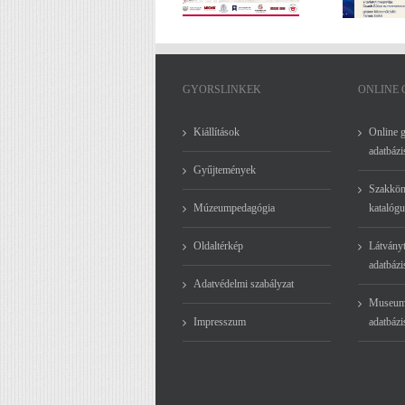
Folkfesztivál –
képzőművészeti
július 24 – 26.
értékeiből – 2026.
június 20. 16:30
GYORSLINKEK
ONLINE
Kiállítások
Online 
adatbázi
Gyűjtemények
Szakkön
Múzeumpedagógia
katalógu
Oldaltérkép
Látványt
adatbázi
Adatvédelmi szabályzat
Museum
Impresszum
adatbázi