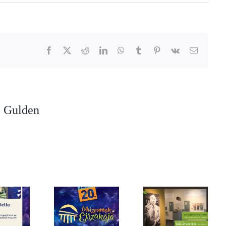
Facebook
X
Reddit
LinkedIn
WhatsApp
Tumblr
Pinterest
Vk
Email
 Gulden
“Egy magyar úr
Nógrád legyszebb
Múzeumok
New Yorkból”
hétvégéje – Palóc
Éjszakája – június
kortörténeti
Búcsú és